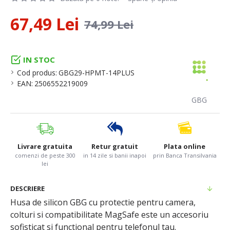
67,49 Lei
74,99 Lei
IN STOC
Cod produs:
GBG29-HPMT-14PLUS
EAN:
2506552219009
GBG
Livrare gratuita
Retur gratuit
Plata online
comenzi de peste 300
in 14 zile si banii inapoi
prin Banca Transilvania
lei
DESCRIERE
Husa de silicon GBG cu protectie pentru camera,
colturi si compatibilitate MagSafe este un accesoriu
sofisticat si functional pentru telefonul tau.