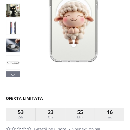
OFERTA LIMITATA
53
23
55
15
Zile
Ore
Min
Sec
Bazată pe 0 note.
-
Spune-ţi opinia