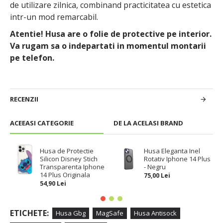
de utilizare zilnica, combinand practicitatea cu estetica
intr-un mod remarcabil.
Atentie! Husa are o folie de protective pe interior.
Va rugam sa o indepartati in momentul montarii
pe telefon.
RECENZII
ACEEASI CATEGORIE
DE LA ACELASI BRAND
Husa de Protectie
Husa Eleganta Inel
Silicon Disney Stich
Rotativ Iphone 14 Plus
Transparenta Iphone
- Negru
14 Plus Originala
75,00 Lei
54,90 Lei
ETICHETE:
Husa Gbg
MagSafe
Husa Antisock