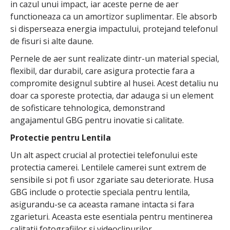
in cazul unui impact, iar aceste perne de aer
functioneaza ca un amortizor suplimentar. Ele absorb
si disperseaza energia impactului, protejand telefonul
de fisuri si alte daune.
Pernele de aer sunt realizate dintr-un material special,
flexibil, dar durabil, care asigura protectie fara a
compromite designul subtire al husei. Acest detaliu nu
doar ca sporeste protectia, dar adauga si un element
de sofisticare tehnologica, demonstrand
angajamentul GBG pentru inovatie si calitate.
Protectie pentru Lentila
Un alt aspect crucial al protectiei telefonului este
protectia camerei. Lentilele camerei sunt extrem de
sensibile si pot fi usor zgariate sau deteriorate. Husa
GBG include o protectie speciala pentru lentila,
asigurandu-se ca aceasta ramane intacta si fara
zgarieturi. Aceasta este esentiala pentru mentinerea
calitatii fotografiilor si videoclipurilor.