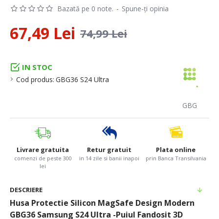
Bazată pe 0 note.
-
Spune-ţi opinia
67,49 Lei
74,99 Lei
IN STOC
Cod produs:
GBG36 S24 Ultra
GBG
Livrare gratuita
Retur gratuit
Plata online
comenzi de peste 300
in 14 zile si banii inapoi
prin Banca Transilvania
lei
DESCRIERE
Husa Protectie Silicon MagSafe Design Modern
GBG36 Samsung S24 Ultra -Puiul Fandosit 3D