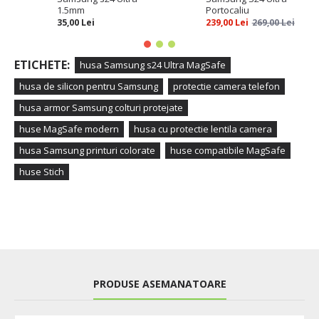
1.5mm
Portocaliu
35,00 Lei
239,00 Lei
269,00 Lei
ETICHETE:
husa Samsung s24 Ultra MagSafe
husa de silicon pentru Samsung
protectie camera telefon
husa armor Samsung colturi protejate
huse MagSafe modern
husa cu protectie lentila camera
husa Samsung printuri colorate
huse compatibile MagSafe
huse Stich
PRODUSE ASEMANATOARE