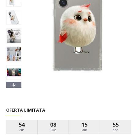
OFERTA LIMITATA
54
08
15
54
Zile
Ore
Min
Sec