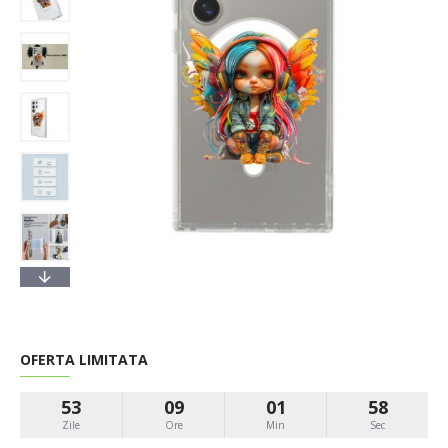
OFERTA LIMITATA
53
09
01
57
Zile
Ore
Min
Sec