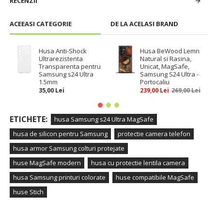
RECENZII
ACEEASI CATEGORIE
DE LA ACELASI BRAND
Husa Anti-Shock
Husa BeWood Lemn
Ultrarezistenta
Natural si Rasina,
Transparenta pentru
Unicat, MagSafe,
Samsung s24 Ultra
Samsung S24 Ultra -
1.5mm
Portocaliu
35,00 Lei
239,00 Lei
269,00 Lei
ETICHETE:
husa Samsung s24 Ultra MagSafe
husa de silicon pentru Samsung
protectie camera telefon
husa armor Samsung colturi protejate
huse MagSafe modern
husa cu protectie lentila camera
husa Samsung printuri colorate
huse compatibile MagSafe
huse Stich