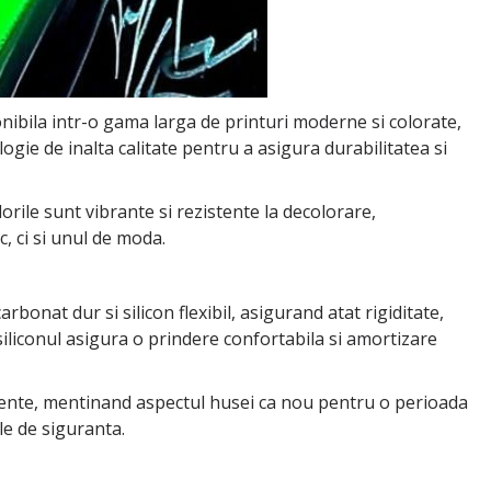
onibila intr-o gama larga de printuri moderne si colorate,
logie de inalta calitate pentru a asigura durabilitatea si
orile sunt vibrante si rezistente la decolorare,
 ci si unul de moda.
bonat dur si silicon flexibil, asigurand atat rigiditate,
 siliconul asigura o prindere confortabila si amortizare
mprente, mentinand aspectul husei ca nou pentru o perioada
le de siguranta.