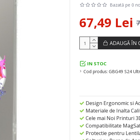
Bazată pe 0 no
67,49 Lei
7
ADAUGĂ ÎN 
IN STOC
Cod produs:
GBG49 S24 Ult
Design Ergonomic si Acc
Materiale de Inalta Cali
Cele mai Noi Printuri 3
Compatibilitate MagSa
Protectie pentru Lentil