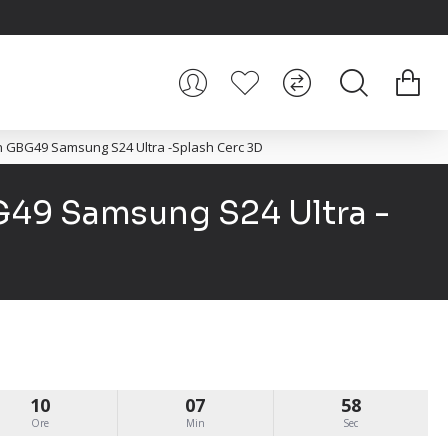
n GBG49 Samsung S24 Ultra -Splash Cerc 3D
G49 Samsung S24 Ultra -
10
07
57
Ore
Min
Sec