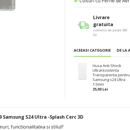
Colturi cu Perne de Aer
Livrare
gratuita
comenzi de peste 300
lei
ACEEASI CATEGORIE
DE LA 
Husa Anti-Shock
Ultrarezistenta
Transparenta pentru
Samsung s24 Ultra
1.5mm
35,00 Lei
 Samsung S24 Ultra -Splash Cerc 3D
ri, functionalitatea si stilul?