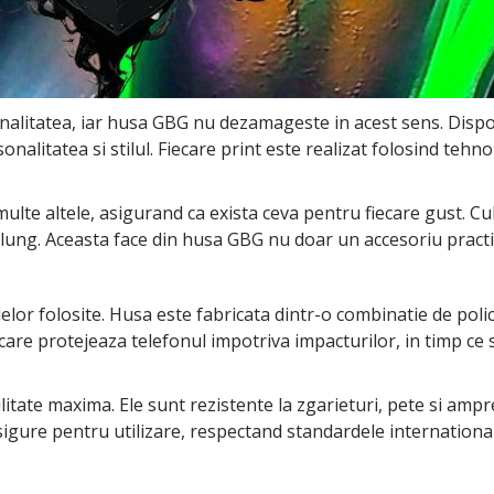
ionalitatea, iar husa GBG nu dezamageste in acest sens. Disp
onalitatea si stilul. Fiecare print este realizat folosind tehno
multe altele, asigurand ca exista ceva pentru fiecare gust. Cul
ung. Aceasta face din husa GBG nu doar un accesoriu practic,
lor folosite. Husa este fabricata dintr-o combinatie de policar
da care protejeaza telefonul impotriva impacturilor, in timp ce
bilitate maxima. Ele sunt rezistente la zgarieturi, pete si a
igure pentru utilizare, respectand standardele internationa