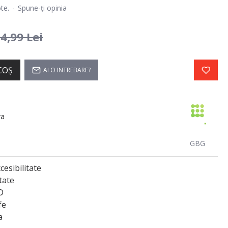
te.
-
Spune-ţi opinia
4,99 Lei
COŞ
AI O INTREBARE?
ra
GBG
esibilitate
tate
D
fe
a