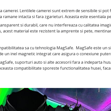
tia camerei. Lentilele camerei sunt extrem de sensibile si pot
 ramane intacta si fara zgarieturi. Aceasta este esentiala pent
ransparent si durabil, care nu interfereaza cu calitatea imagin
us, acest material este rezistent la amprente si pete, mentinan
ompatibilitatea sa cu tehnologia MagSafe. MagSafe este un s
ude un inel magnetic integrat care asigura o conexiune putern
agSafe, suporturi auto si alte accesorii fara a indeparta husa
Aceasta compatibilitate sporeste functionalitatea husei, fac