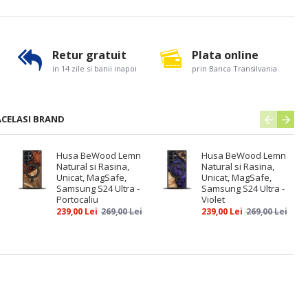
Retur gratuit
Plata online
in 14 zile si banii inapoi
prin Banca Transilvania
ACELASI BRAND
Husa BeWood Lemn
Husa BeWood Lemn
Natural si Rasina,
Natural si Rasina,
Unicat, MagSafe,
Unicat, MagSafe,
Samsung S24 Ultra -
Samsung S24 Ultra -
Portocaliu
Violet
239,00 Lei
269,00 Lei
239,00 Lei
269,00 Lei