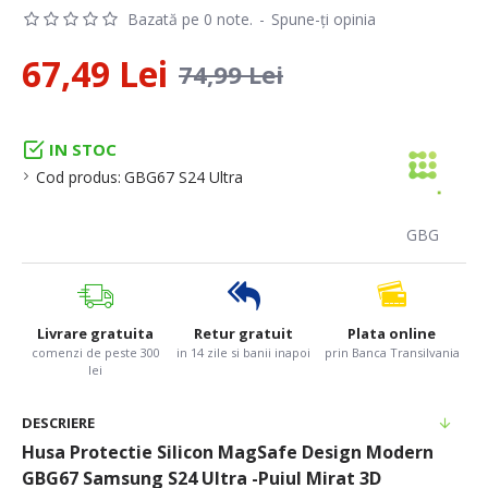
Bazată pe 0 note.
-
Spune-ţi opinia
67,49 Lei
74,99 Lei
IN STOC
Cod produs:
GBG67 S24 Ultra
GBG
Livrare gratuita
Retur gratuit
Plata online
comenzi de peste 300
in 14 zile si banii inapoi
prin Banca Transilvania
lei
DESCRIERE
Husa Protectie Silicon MagSafe Design Modern
GBG67 Samsung S24 Ultra -Puiul Mirat 3D