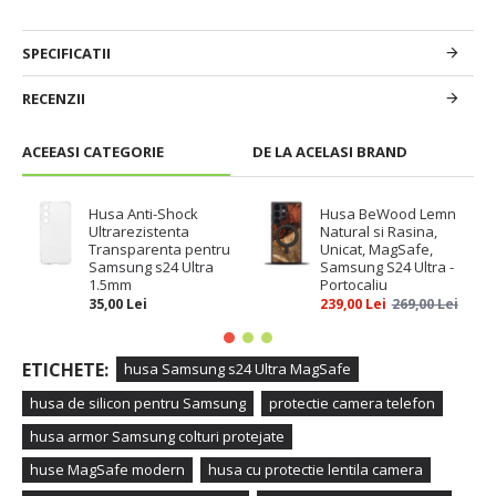
SPECIFICATII
RECENZII
ACEEASI CATEGORIE
DE LA ACELASI BRAND
Husa Anti-Shock
Husa BeWood Lemn
Ultrarezistenta
Natural si Rasina,
Transparenta pentru
Unicat, MagSafe,
Samsung s24 Ultra
Samsung S24 Ultra -
1.5mm
Portocaliu
35,00 Lei
239,00 Lei
269,00 Lei
ETICHETE:
husa Samsung s24 Ultra MagSafe
husa de silicon pentru Samsung
protectie camera telefon
husa armor Samsung colturi protejate
huse MagSafe modern
husa cu protectie lentila camera