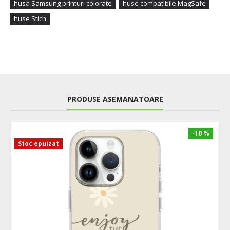
husa Samsung printuri colorate
huse compatibile MagSafe
huse Stich
PRODUSE ASEMANATOARE
-10 %
Stoc epuizat