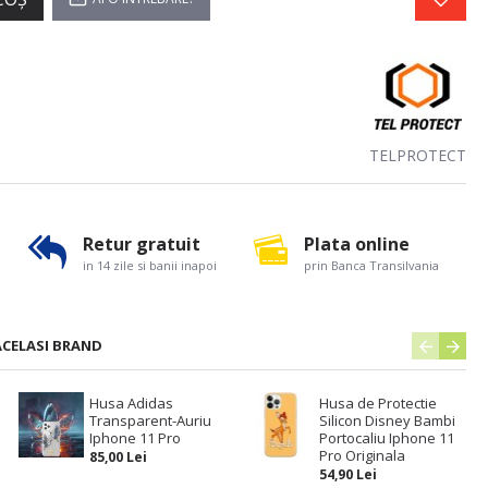
TELPROTECT
Retur gratuit
Plata online
in 14 zile si banii inapoi
prin Banca Transilvania
ACELASI BRAND
Husa Adidas
Husa de Protectie
Transparent-Auriu
Silicon Disney Bambi
Iphone 11 Pro
Portocaliu Iphone 11
Pro Originala
85,00 Lei
54,90 Lei