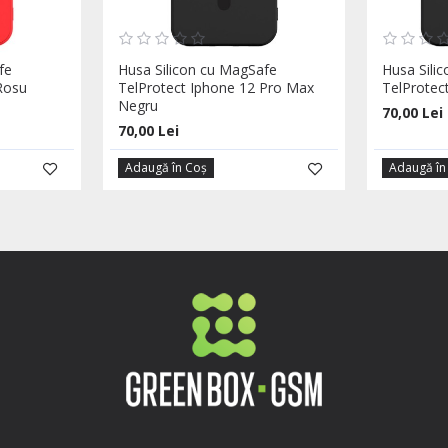
fe
Husa Silicon cu MagSafe
Husa Sili
Rosu
TelProtect Iphone 12 Pro Max
TelProtec
Negru
70,00 Lei
70,00 Lei
Adaugă în Coş
Adaugă în