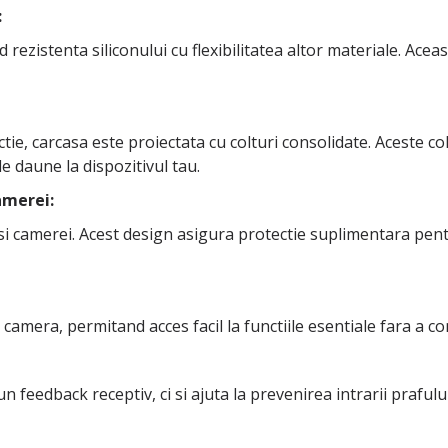
:
rezistenta siliconului cu flexibilitatea altor materiale. Ace
tie, carcasa este proiectata cu colturi consolidate. Aceste c
de daune la dispozitivul tau.
amerei:
si camerei. Acest design asigura protectie suplimentara pent
 camera, permitand acces facil la functiile esentiale fara a c
feedback receptiv, ci si ajuta la prevenirea intrarii prafulu