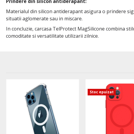
Prindere din silicon antiderapant:
Materialul din silicon antiderapant asigura o prindere sig
situatii aglomerate sau in miscare.
In concluzie, carcasa TelProtect MagSilicone combina stil
comoditate si versatilitate utilizarii zilnice.
Stoc epuizat