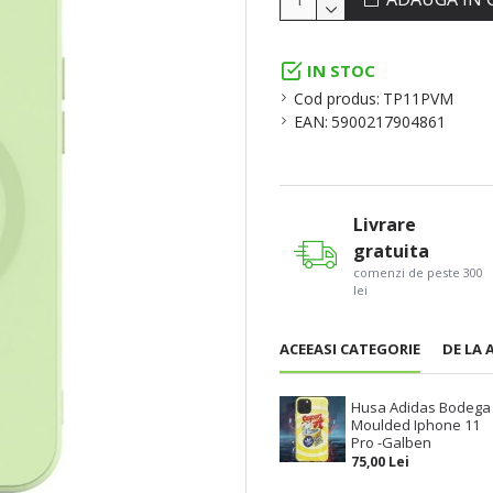
IN STOC
Cod produs:
TP11PVM
EAN:
5900217904861
Livrare
gratuita
comenzi de peste 300
lei
ACEEASI CATEGORIE
DE LA 
Husa Adidas Bodega
Moulded Iphone 11
Pro -Galben
75,00 Lei