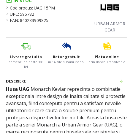
IN STOC
Cod produs:
UAG 15PM
UPC:
595782
EAN:
840283909825
URBAN ARMOR
GEAR
Livrare gratuita
Retur gratuit
Plata online
comenzi de peste 300
in 14 zile si banii inapoi
prin Banca Transilvania
lei
DESCRIERE
Husa UAG
Monarch Kevlar reprezinta o combinatie
exceptionala intre design de inalta calitate si protectie
avansata, fiind conceputa pentru a satisface nevoile
utilizatorilor care cauta o solutie premium pentru
protejarea dispozitivelor lor mobile. Aceasta husa este
parte a seriei Monarch a Urban Armor Gear (UAG), o
marca recunoscuta pentru husele sale rezistente si