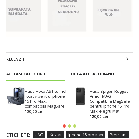
RECENZII
ACEEASI CATEGORIE
DE LA ACELASI BRAND
Husa Hoco AS1 cu inel
Husa Spigen Rugged
rotativ pentru Iphone
Armor MAG
15 Pro Max,
Compatibila MagSafe
compatibila MagSafe
pentru Iphone 15 Pro
Max -Negru Mat
120,00 Lei
120,00 Lei
ETICHETE:
UAG
Kevlar
Iphone 15 pro max
Premium