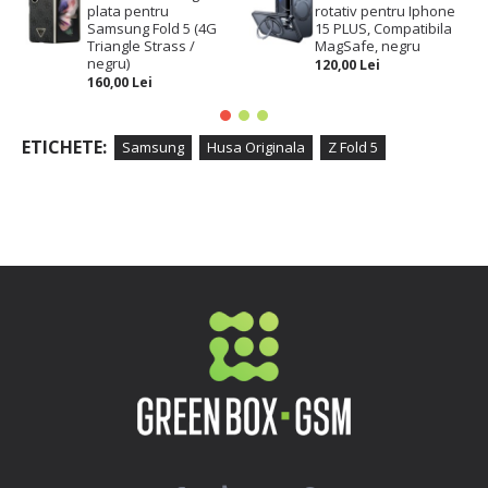
plata pentru
rotativ pentru Iphone
Samsung Fold 5 (4G
15 PLUS, Compatibila
Triangle Strass /
MagSafe, negru
negru)
120,00 Lei
160,00 Lei
ETICHETE:
Samsung
Husa Originala
Z Fold 5