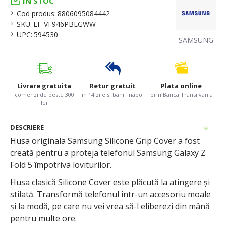
IN STOC
Cod produs:
8806095084442
SKU:
EF-VF946PBEGWW
UPC:
594530
SAMSUNG
Livrare gratuita
Retur gratuit
Plata online
comenzi de peste 300
in 14 zile si banii inapoi
prin Banca Transilvania
lei
DESCRIERE
Husa originala Samsung Silicone Grip Cover a fost
creată pentru a proteja telefonul Samsung Galaxy Z
Fold 5 împotriva loviturilor.
Husa clasică Silicone Cover este plăcută la atingere și
stilată. Transformă telefonul într-un accesoriu moale
și la modă, pe care nu vei vrea să-l eliberezi din mână
pentru multe ore.