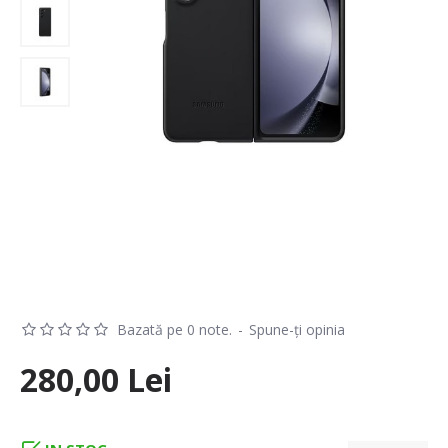
Bazată pe 0 note.
-
Spune-ţi opinia
280,00 Lei