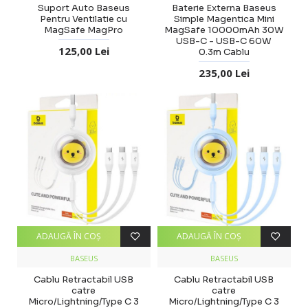
Suport Auto Baseus
Baterie Externa Baseus
Pentru Ventilatie cu
Simple Magentica Mini
MagSafe MagPro
MagSafe 10000mAh 30W
USB-C - USB-C 60W
125,00 Lei
0.3m Cablu
235,00 Lei
ADAUGĂ ÎN COŞ
ADAUGĂ ÎN COŞ
BASEUS
BASEUS
Cablu Retractabil USB
Cablu Retractabil USB
catre
catre
Micro/Lightning/Type C 3
Micro/Lightning/Type C 3