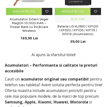
ADAUGĂ ÎN COŞ
ADAUGĂ ÎN COŞ
Acumulator Extern Veger
BLUE STAR
MagOn 10.000 mAh –
Baterie LG KU380 / KP100
Power Bank cu Încărcare
/ KP320 / KP105 / KP115 /
Wireless
KP215 (Acumulator)
169,90 Lei
39,00 Lei
Ai ajuns la sfarsitul listei!
Acumulatori – Performanta si calitate la preturi
accesibile
Cauti un
acumulator original sau compatibil
pentru
telefon sau tableta? Avem solutia perfecta pentru tine!
Oferta noastra include acumulatori potriviti pentru
cele mai populare modele, de la marci de top precum
Samsung, Apple, Xiaomi, Huawei, Motorola
si