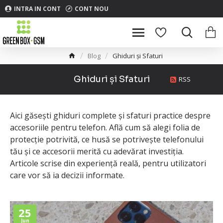
INTRA IN CONT
CONT NOU
Blog
Ghiduri și Sfaturi
Ghiduri și Sfaturi
RSS
Aici găsești ghiduri complete și sfaturi practice despre
accesoriile pentru telefon. Află cum să alegi folia de
protecție potrivită, ce husă se potrivește telefonului
tău și ce accesorii merită cu adevărat investiția.
Articole scrise din experiență reală, pentru utilizatori
care vor să ia decizii informate.
25
Jun