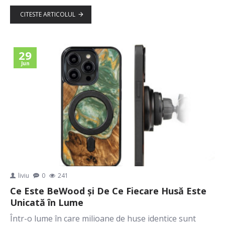
CITESTE ARTICOLUL
29
Jun
liviu
0
241
Ce Este BeWood și De Ce Fiecare Husă Este
Unicată în Lume
Într-o lume în care milioane de huse identice sunt