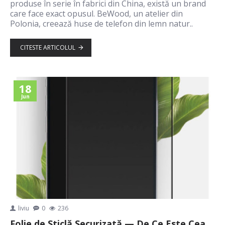
produse în serie în fabrici din China, există un brand
care face exact opusul. BeWood, un atelier din
Polonia, creează huse de telefon din lemn natur..
CITESTE ARTICOLUL
18
Jun
liviu
0
236
Folie de Sticlă Securizată — De Ce Este Cea