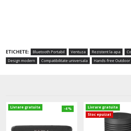
ETICHETE:
Bluetooth Portabil
Ventuza
Rezistent la apa
C
Design modern
Compatibilitate universala
Hands-free Outdoor 
Livrare gratuita
Livrare gratuita
-4 %
Stoc epuizat