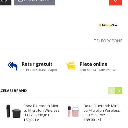
TELFORCEONE
Retur gratuit
Plata online
in 14 zile si banii inapoi
prin Banca Transilvania
ACELASI BRAND
Boxa Bluetooth Mini
Boxa Bluetooth Mini
cu Microfon Wireless
cu Microfon Wireless
LED Y1 – Negru
LED Y1 – Roz
139,00 Lei
139,00 Lei