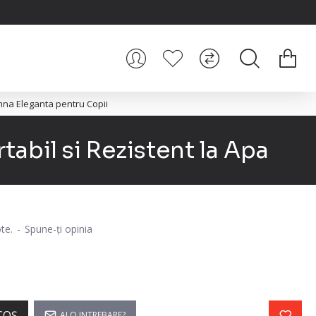
na Eleganta pentru Copii
abil si Rezistent la Apa
te.
-
Spune-ţi opinia
COŞ
AI O INTREBARE?