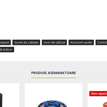
ompact
Sunet de calitate
Usor de utilizat
Accesorii audio
Conect
& Indoor
PRODUSE ASEMANATOARE
Stoc epui