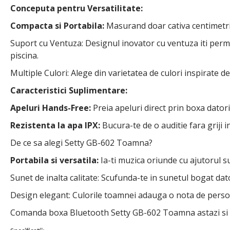
Conceputa pentru Versatilitate:
Compacta si Portabila:
Masurand doar cativa centimetri 
Suport cu Ventuza: Designul inovator cu ventuza iti permi
piscina.
Multiple Culori: Alege din varietatea de culori inspirate de 
Caracteristici Suplimentare:
Apeluri Hands-Free:
Preia apeluri direct prin boxa dator
Rezistenta la apa IPX:
Bucura-te de o auditie fara griji in
De ce sa alegi Setty GB-602 Toamna?
Portabila si versatila:
Ia-ti muzica oriunde cu ajutorul s
Sunet de inalta calitate: Scufunda-te in sunetul bogat dat
Design elegant: Culorile toamnei adauga o nota de person
Comanda boxa Bluetooth Setty GB-602 Toamna astazi si a