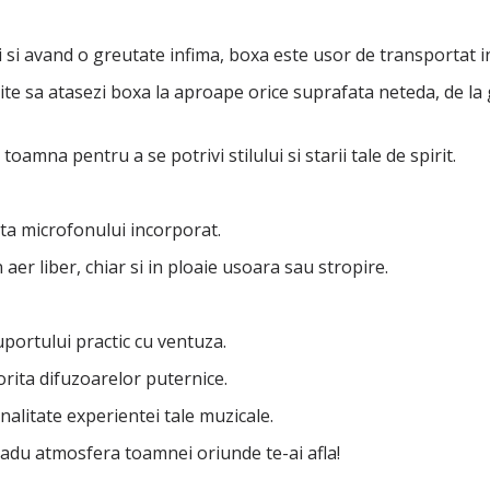
si avand o greutate infima, boxa este usor de transportat i
te sa atasezi boxa la aproape orice suprafata neteda, de la g
toamna pentru a se potrivi stilului si starii tale de spirit.
ita microfonului incorporat.
 aer liber, chiar si in ploaie usoara sau stropire.
uportului practic cu ventuza.
orita difuzoarelor puternice.
alitate experientei tale muzicale.
du atmosfera toamnei oriunde te-ai afla!