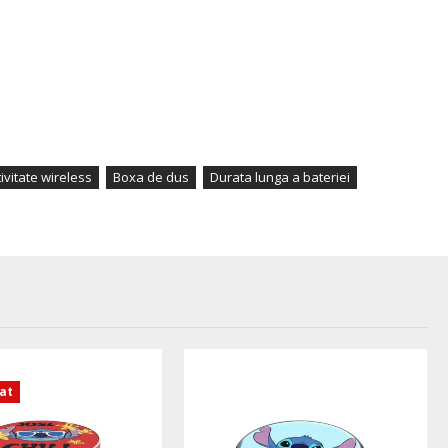
ivitate wireless
Boxa de dus
Durata lunga a bateriei
zat