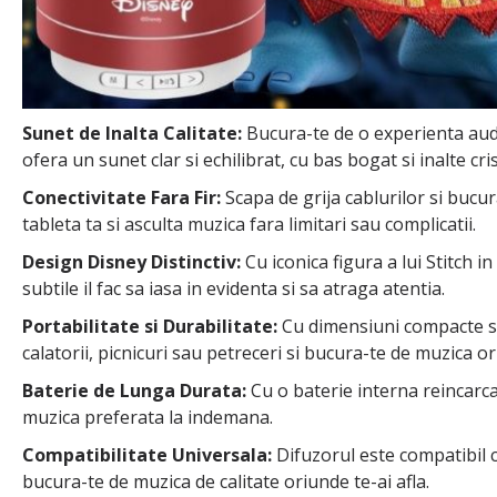
Sunet de Inalta Calitate:
Bucura-te de o experienta audi
ofera un sunet clar si echilibrat, cu bas bogat si inalte cris
Conectivitate Fara Fir:
Scapa de grija cablurilor si bucu
tableta ta si asculta muzica fara limitari sau complicatii.
Design Disney Distinctiv:
Cu iconica figura a lui Stitch i
subtile il fac sa iasa in evidenta si sa atraga atentia.
Portabilitate si Durabilitate:
Cu dimensiuni compacte si o 
calatorii, picnicuri sau petreceri si bucura-te de muzica or
Baterie de Lunga Durata:
Cu o baterie interna reincarca
muzica preferata la indemana.
Compatibilitate Universala:
Difuzorul este compatibil cu
bucura-te de muzica de calitate oriunde te-ai afla.