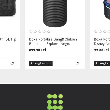
h JBL Flip
Boxa Portabila Bang&Olufsen
Boxa Porta
Beosound Explore -Negru
Disney N
899,90 Lei
99,00 Lei
Adaugă în Coş
Adaugă în