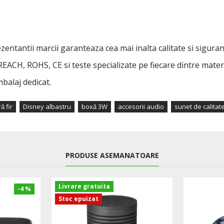
entantii marcii garanteaza cea mai inalta calitate si siguranta
 REACH, ROHS, CE si teste specializate pe fiecare dintre materi
mbalaj dedicat.
ă fir
Disney albastru
boxă 3W
accesorii audio
sunet de calitat
PRODUSE ASEMANATOARE
Livrare gratuita
-4 %
Stoc epuizat