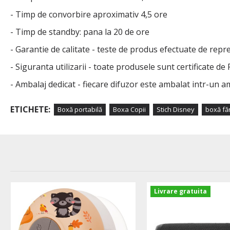
- Timp de convorbire aproximativ 4,5 ore
- Timp de standby: pana la 20 de ore
- Garantie de calitate - teste de produs efectuate de reprez
- Siguranta utilizarii - toate produsele sunt certificate de
- Ambalaj dedicat - fiecare difuzor este ambalat intr-un a
ETICHETE:
Boxă portabilă
Boxa Copii
Stich Disney
boxă făr
Livrare gratuita