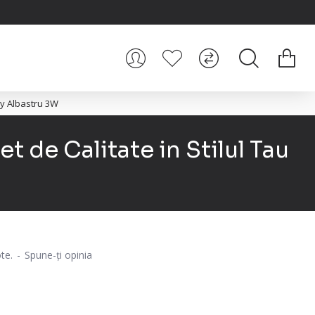
ey Albastru 3W
t de Calitate in Stilul Tau
te.
-
Spune-ţi opinia