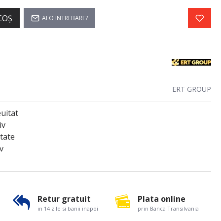
COŞ
AI O INTREBARE?
ERT GROUP
uitat
iv
itate
v
Retur gratuit
Plata online
in 14 zile si banii inapoi
prin Banca Transilvania