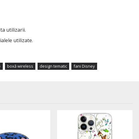
 utilizarii.
alele utilizate.
e
boxă wireless
design tematic
fani Disney