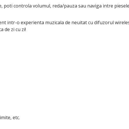
, poti controla volumul, reda/pauza sau naviga intre piesele m
 intr-o experienta muzicala de neuitat cu difuzorul wireless
 de zi cu zi!
mite, etc.