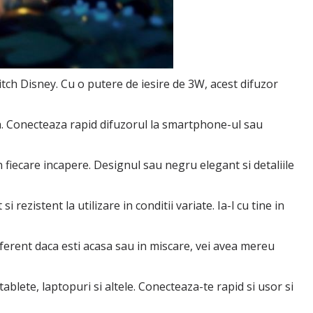
itch Disney. Cu o putere de iesire de 3W, acest difuzor
ta. Conecteaza rapid difuzorul la smartphone-ul sau
n fiecare incapere. Designul sau negru elegant si detaliile
ezistent la utilizare in conditii variate. Ia-l cu tine in
iferent daca esti acasa sau in miscare, vei avea mereu
ablete, laptopuri si altele. Conecteaza-te rapid si usor si