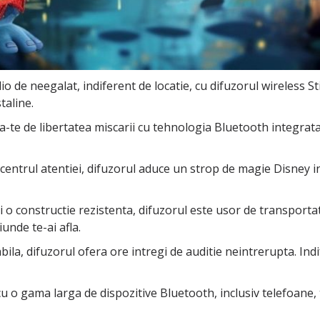
o de neegalat, indiferent de locatie, cu difuzorul wireless St
taline.
ra-te de libertatea miscarii cu tehnologia Bluetooth integra
n centrul atentiei, difuzorul aduce un strop de magie Disney i
constructie rezistenta, difuzorul este usor de transportat si r
iunde te-ai afla.
bila, difuzorul ofera ore intregi de auditie neintrerupta. Ind
 o gama larga de dispozitive Bluetooth, inclusiv telefoane, t