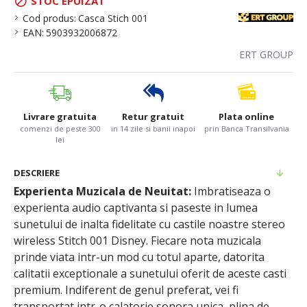
STOC EPUIZAT
Cod produs:
Casca Stich 001
EAN:
5903932006872
ERT GROUP
Livrare gratuita
Retur gratuit
Plata online
comenzi de peste 300
in 14 zile si banii inapoi
prin Banca Transilvania
lei
DESCRIERE
Experienta Muzicala de Neuitat:
Imbratiseaza o
experienta audio captivanta si paseste in lumea
sunetului de inalta fidelitate cu castile noastre stereo
wireless Stitch 001 Disney. Fiecare nota muzicala
prinde viata intr-un mod cu totul aparte, datorita
calitatii exceptionale a sunetului oferit de aceste casti
premium. Indiferent de genul preferat, vei fi
transportat intr-o calatorie sonora unica, plina de