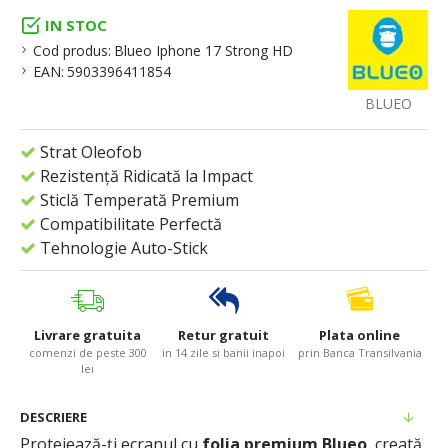
IN STOC
Cod produs:
Blueo Iphone 17 Strong HD
EAN:
5903396411854
BLUEO
Strat Oleofob
Rezistență Ridicată la Impact
Sticlă Temperată Premium
Compatibilitate Perfectă
Tehnologie Auto-Stick
Livrare gratuita
Retur gratuit
Plata online
comenzi de peste 300
in 14 zile si banii inapoi
prin Banca Transilvania
lei
DESCRIERE
Protejează-ți ecranul cu
folia premium Blueo
, creată