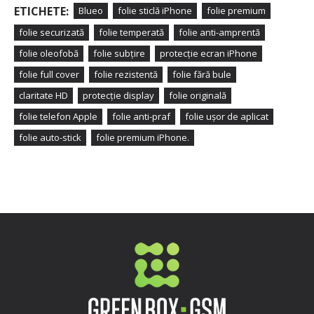
ETICHETE:
Blueo
folie sticlă iPhone
folie premium
folie securizată
folie temperată
folie anti-amprentă
folie oleofobă
folie subțire
protecție ecran iPhone
folie full cover
folie rezistentă
folie fără bule
claritate HD
protecție display
folie originală
folie telefon Apple
folie anti-praf
folie ușor de aplicat
folie auto-stick
folie premium iPhone.