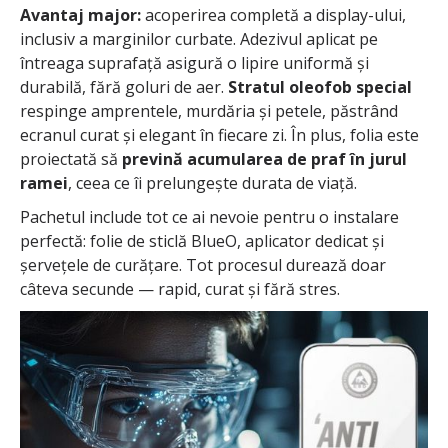
Avantaj major:
acoperirea completă a display-ului,
inclusiv a marginilor curbate. Adezivul aplicat pe
întreaga suprafață asigură o lipire uniformă și
durabilă, fără goluri de aer.
Stratul oleofob special
respinge amprentele, murdăria și petele, păstrând
ecranul curat și elegant în fiecare zi. În plus, folia este
proiectată să
prevină acumularea de praf în jurul
ramei
, ceea ce îi prelungește durata de viață.
Pachetul include tot ce ai nevoie pentru o instalare
perfectă: folie de sticlă BlueO, aplicator dedicat și
șervețele de curățare. Tot procesul durează doar
câteva secunde — rapid, curat și fără stres.