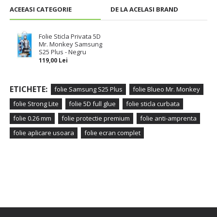
ACEEASI CATEGORIE
DE LA ACELASI BRAND
Folie Sticla Privata 5D
Mr. Monkey Samsung
S25 Plus - Negru
119,00 Lei
ETICHETE:
folie Samsung S25 Plus
folie Blueo Mr. Monkey
folie Strong Lite
folie 5D full glue
folie sticla curbata
folie 0.26 mm
folie protectie premium
folie anti-amprenta
folie aplicare usoara
folie ecran complet