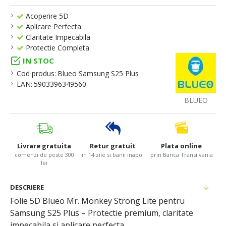
Acoperire 5D
Aplicare Perfecta
Claritate Impecabila
Protectie Completa
IN STOC
Cod produs:
Blueo Samsung S25 Plus
EAN:
5903396349560
BLUEO
Livrare gratuita
Retur gratuit
Plata online
comenzi de peste 300
in 14 zile si banii inapoi
prin Banca Transilvania
lei
DESCRIERE
Folie 5D Blueo Mr. Monkey Strong Lite pentru
Samsung S25 Plus – Protectie premium, claritate
impecabila si aplicare perfecta.