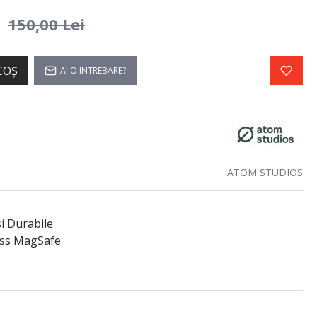
i
150,00 Lei
COŞ
AI O INTREBARE?
ATOM STUDIOS
i Durabile
ess MagSafe