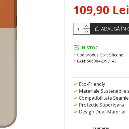
109,90 Le
ADAUGĂ ÎN 
IN STOC
Cod produs:
Split Silicone
EAN:
5060842990148
Eco-Friendly
Materiale Sustenabile s
Compatibilitate Seaml
Protectie Superioara
Design Dual-Material
Livrare