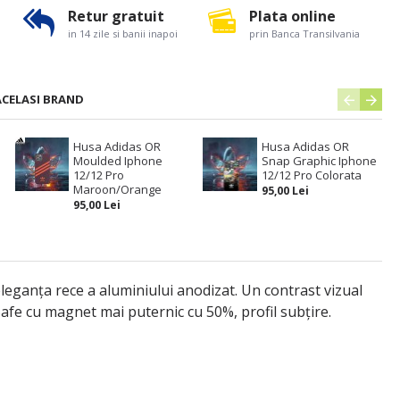
Retur gratuit
Plata online
in 14 zile si banii inapoi
prin Banca Transilvania
ACELASI BRAND
Husa Adidas OR
Husa Adidas OR
Moulded Iphone
Snap Graphic Iphone
12/12 Pro
12/12 Pro Colorata
Maroon/Orange
95,00 Lei
95,00 Lei
eleganța rece a aluminiului anodizat. Un contrast vizual
Safe cu magnet mai puternic cu 50%, profil subțire.