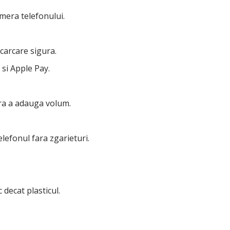
amera telefonului.
ncarcare sigura.
 si Apple Pay.
fara a adauga volum.
lefonul fara zgarieturi.
c decat plasticul.