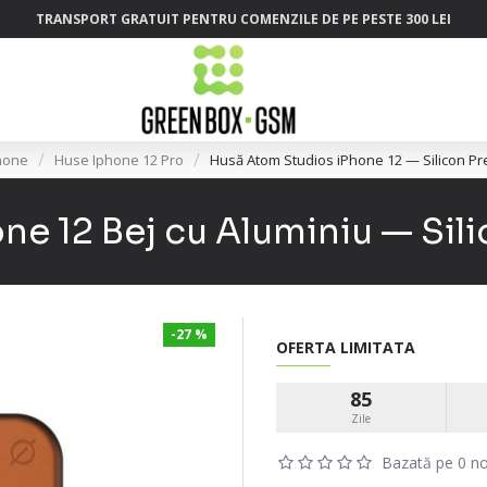
TRANSPORT GRATUIT PENTRU COMENZILE DE PE PESTE 300 LEI
hone
Huse Iphone 12 Pro
Husă Atom Studios iPhone 12 — Silicon P
ne 12 Bej cu Aluminiu — Sil
-27 %
OFERTA LIMITATA
85
Zile
Bazată pe 0 no