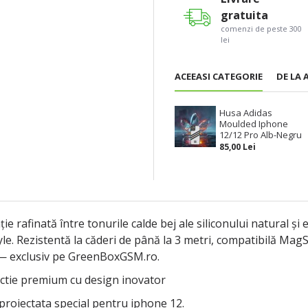
gratuita
comenzi de peste 300
lei
ACEEASI CATEGORIE
DE LA 
Husa Adidas
Moulded Iphone
12/12 Pro Alb-Negru
85,00 Lei
afinată între tonurile calde bej ale siliconului natural și 
yle. Rezistentă la căderi de până la 3 metri, compatibilă Mag
 — exclusiv pe GreenBoxGSM.ro.
ectie premium cu design inovator
proiectata special pentru iphone 12.