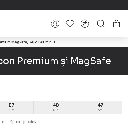
remium MagSafe, Bej cu Aluminiu
icon Premium și MagSafe
07
40
46
Ore
Min
Sec
te.
-
Spune-ţi opinia