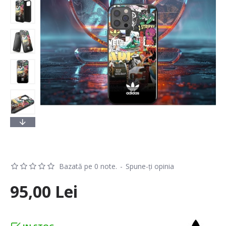
Bazată pe 0 note.
-
Spune-ţi opinia
95,00 Lei