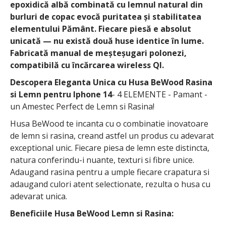
epoxidică albă combinată cu lemnul natural din
burluri de copac evocă puritatea și stabilitatea
elementului Pământ. Fiecare piesă e absolut
unicată — nu există două huse identice în lume.
Fabricată manual de meșteșugari polonezi,
compatibilă cu încărcarea wireless QI.
Descopera Eleganta Unica cu Husa BeWood Rasina
si Lemn pentru Iphone 14
- 4 ELEMENTE - Pamant -
un Amestec Perfect de Lemn si Rasina!
Husa BeWood te incanta cu o combinatie inovatoare
de lemn si rasina, creand astfel un produs cu adevarat
exceptional unic. Fiecare piesa de lemn este distincta,
natura conferindu-i nuante, texturi si fibre unice.
Adaugand rasina pentru a umple fiecare crapatura si
adaugand culori atent selectionate, rezulta o husa cu
adevarat unica.
Beneficiile Husa BeWood Lemn si Rasina: