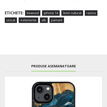
ETICHETE:
bewood
iphone 14
lemn natural
rasina
unicat
4 elemente
alb
pamant
PRODUSE ASEMANATOARE