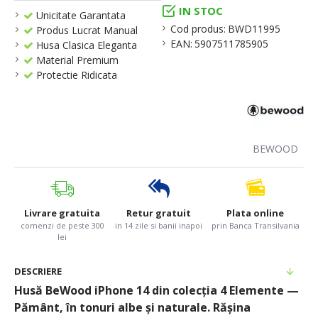
IN STOC
Unicitate Garantata
Cod produs:
BWD11995
Produs Lucrat Manual
EAN:
5907511785905
Husa Clasica Eleganta
Material Premium
Protectie Ridicata
BEWOOD
Livrare gratuita
Retur gratuit
Plata online
comenzi de peste 300
in 14 zile si banii inapoi
prin Banca Transilvania
lei
DESCRIERE
Husă BeWood iPhone 14 din colecția 4 Elemente —
Pământ, în tonuri albe și naturale. Rășina