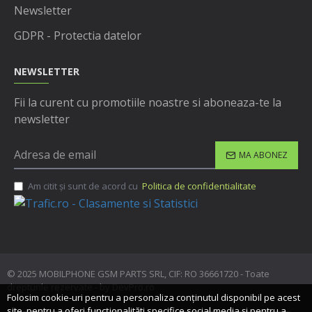
Newsletter
GDPR - Protectia datelor
NEWSLETTER
Fii la curent cu promotiile noastre si aboneaza-te la
newsletter
MA ABONEZ
Am citit şi sunt de acord cu
Politica de confidentialitate
© 2025 MOBILPHONE GSM PARTS SRL, CIF: RO 36661720 - Toate
drepturile rezervate - by DevPro.ro
Folosim cookie-uri pentru a personaliza conținutul disponibil pe acest
site, pentru a oferi funcționalităti specifice social media și pentru a