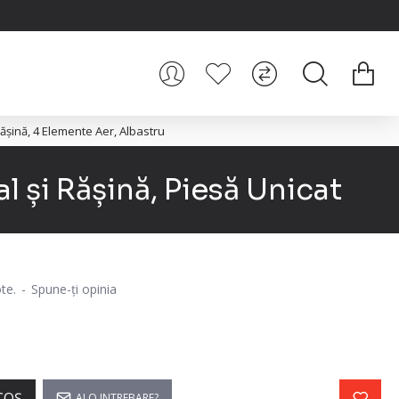
șină, 4 Elemente Aer, Albastru
 și Rășină, Piesă Unicat
te.
-
Spune-ţi opinia
i
COŞ
AI O INTREBARE?