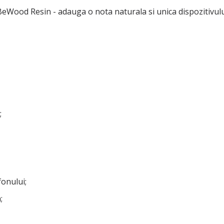
eWood Resin - adauga o nota naturala si unica dispozitivulu
;
fonului;
;