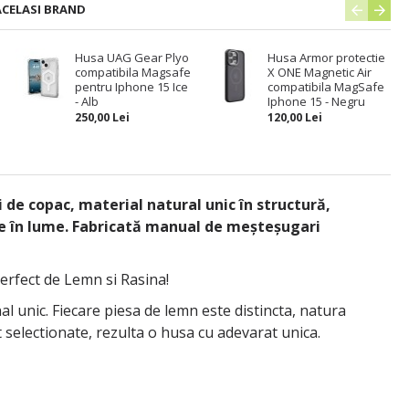
ACELASI BRAND
Husa UAG Gear Plyo
Husa Armor protectie
compatibila Magsafe
X ONE Magnetic Air
pentru Iphone 15 Ice
compatibila MagSafe
- Alb
Iphone 15 - Negru
250,00 Lei
120,00 Lei
de copac, material natural unic în structură,
ce în lume. Fabricată manual de meșteșugari
rfect de Lemn si Rasina!
 unic. Fiecare piesa de lemn este distincta, natura
 selectionate, rezulta o husa cu adevarat unica.