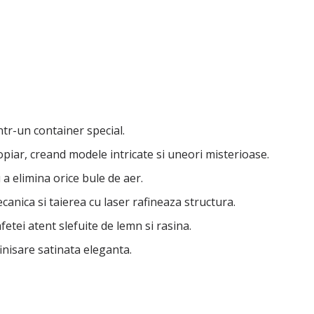
ntr-un container special.
opiar, creand modele intricate si uneori misterioase.
 a elimina orice bule de aer.
ecanica si taierea cu laser rafineaza structura.
afetei atent slefuite de lemn si rasina.
finisare satinata eleganta.