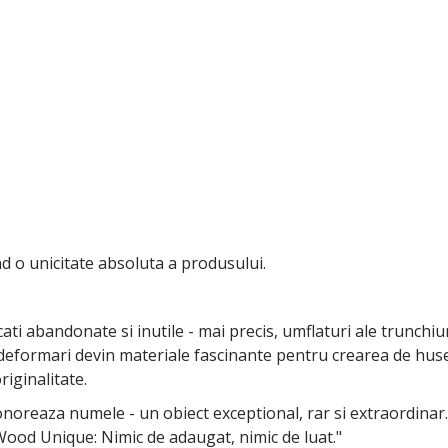
d o unicitate absoluta a produsului.
cati abandonate si inutile - mai precis, umflaturi ale trunch
 deformari devin materiale fascinante pentru crearea de huse 
riginalitate.
onoreaza numele - un obiect exceptional, rar si extraordinar
Wood Unique: Nimic de adaugat, nimic de luat."