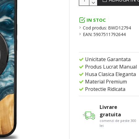
IN STOC
Cod produs:
BWD12794
EAN:
5907511792644
Unicitate Garantata
Produs Lucrat Manual
Husa Clasica Eleganta
Material Premium
Protectie Ridicata
Livrare
gratuita
comenzi de peste 300
lei