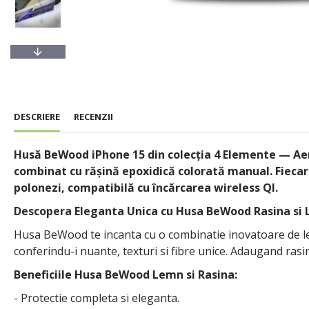
DESCRIERE
RECENZII
Husă BeWood iPhone 15 din colecția 4 Elemente — Aer,
combinat cu rășină epoxidică colorată manual. Fieca
polonezi, compatibilă cu încărcarea wireless QI.
Descopera Eleganta Unica cu Husa BeWood Rasina si
Husa BeWood te incanta cu o combinatie inovatoare de lem
conferindu-i nuante, texturi si fibre unice. Adaugand ras
Beneficiile Husa BeWood Lemn si Rasina:
- Protectie completa si eleganta.