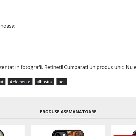
enoasa;
ezentat in fotografii. Retineti! Cumparati un produs unic. Nu
at
4 elemente
albastru
aer
PRODUSE ASEMANATOARE