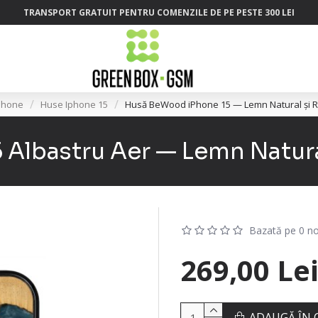
TRANSPORT GRATUIT PENTRU COMENZILE DE PE PESTE 300 LEI
phone
Huse Iphone 15
Husă BeWood iPhone 15 — Lemn Natural și Ră
lbastru Aer — Lemn Natural
Bazată pe 0 no
269,00 Le
ADAUGĂ ÎN 