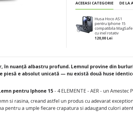
ACEEASI CATEGORIE
DE LA 
Husa Hoco AS1
pentru Iphone 15
compatibila MagSafe
cu inel rotativ
120,00 Lei
 în nuanță albastru profund. Lemnul provine din burluri 
re piesă e absolut unicată — nu există două huse identi
 Lemn pentru Iphone 15
- 4 ELEMENTE - AER - un Amestec Pe
n si rasina, creand astfel un produs cu adevarat exceptional
ina pentru a umple fiecare crapatura si adaugand culori atent