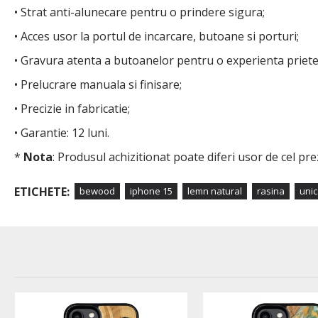
• Strat anti-alunecare pentru o prindere sigura;
• Acces usor la portul de incarcare, butoane si porturi;
• Gravura atenta a butoanelor pentru o experienta priet
• Prelucrare manuala si finisare;
• Precizie in fabricatie;
• Garantie: 12 luni.
*
Nota
: Produsul achizitionat poate diferi usor de cel pr
ETICHETE:
bewood
iphone 15
lemn natural
rasina
unic