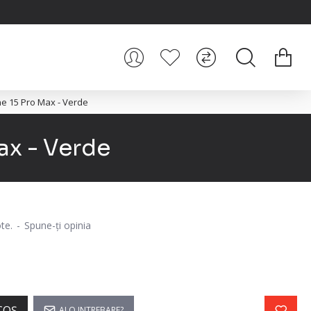
ne 15 Pro Max - Verde
ax - Verde
te.
-
Spune-ţi opinia
COŞ
AI O INTREBARE?