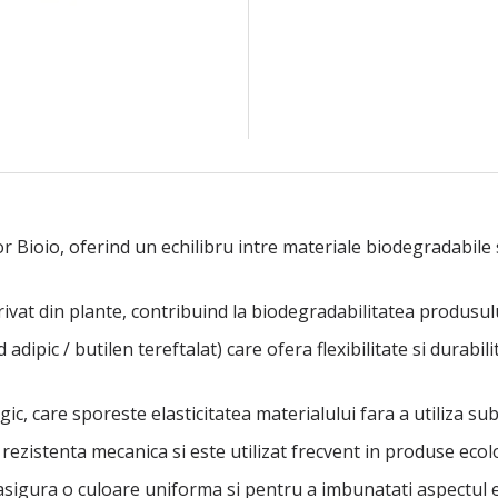
Bioio, oferind un echilibru intre materiale biodegradabile si
ivat din plante, contribuind la biodegradabilitatea produsulu
dipic / butilen tereftalat) care ofera flexibilitate si durabi
logic, care sporeste elasticitatea materialului fara a utiliza su
rezistenta mecanica si este utilizat frecvent in produse ecol
 asigura o culoare uniforma si pentru a imbunatati aspectul e