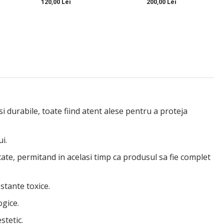
120,00 Lei
200,00 Lei
 durabile, toate fiind atent alese pentru a proteja
i.
litate, permitand in acelasi timp ca produsul sa fie complet
bstante toxice.
ogice.
stetic.