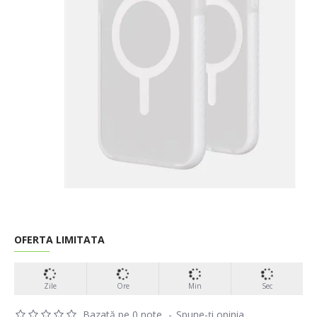
OFERTA LIMITATA
Zile
Ore
Min
Sec
Bazată pe 0 note.
-
Spune-ţi opinia