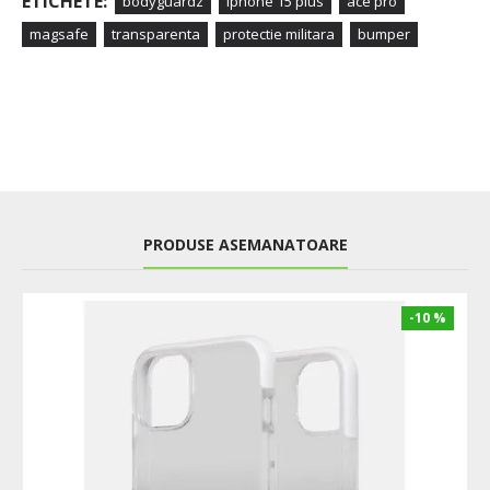
ETICHETE:
bodyguardz
iphone 15 plus
ace pro
magsafe
transparenta
protectie militara
bumper
PRODUSE ASEMANATOARE
-10 %