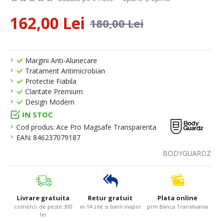
162,00 Lei
180,00 Lei
Margini Anti-Alunecare
Tratament Antimicrobian
Protectie Fiabila
Claritate Premium
Design Modern
IN STOC
Cod produs:
Ace Pro Magsafe Transparenta
EAN:
846237079187
BODYGUARDZ
Livrare gratuita
Retur gratuit
Plata online
comenzi de peste 300
in 14 zile si banii inapoi
prin Banca Transilvania
lei