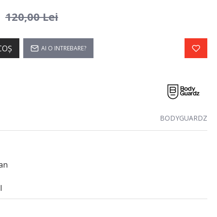
i
120,00 Lei
COŞ
AI O INTREBARE?
BODYGUARDZ
an
l