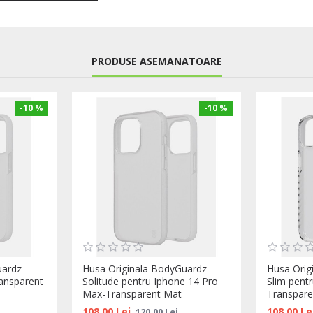
PRODUSE ASEMANATOARE
-10 %
-10 %
uardz
Husa Originala BodyGuardz
Husa Orig
ransparent
Solitude pentru Iphone 14 Pro
Slim pent
Max-Transparent Mat
Transpare
108,00 Lei
108,00 Le
120,00 Lei