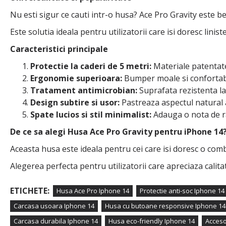
Nu esti sigur ce cauti intr-o husa? Ace Pro Gravity este best
Este solutia ideala pentru utilizatorii care isi doresc linis
Caracteristici principale
Protectie la caderi de 5 metri:
Materiale patentate
Ergonomie superioara:
Bumper moale si confortabil
Tratament antimicrobian:
Suprafata rezistenta la 
Design subtire si usor:
Pastreaza aspectul natural a
Spate lucios si stil minimalist:
Adauga o nota de ra
De ce sa alegi Husa Ace Pro Gravity pentru iPhone 14
Aceasta husa este ideala pentru cei care isi doresc o comb
Alegerea perfecta pentru utilizatorii care apreciaza calitat
ETICHETE:
Husa Ace Pro Iphone 14
Protectie anti-soc Iphone 14
Carcasa usoara Iphone 14
Husa cu butoane responsive Iphone 14
Carcasa durabila Iphone 14
Husa eco-friendly Iphone 14
Acceso