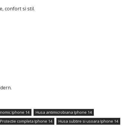
 confort si stil.
odern.
nomic Iphone 14
Husa antimicrobiana Iphone 14
Protectie completa Iphone 14
Husa subtire si usoara Iphone 14