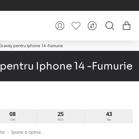
ravity pentru Iphone 14 -Fumurie
 pentru Iphone 14 -Fumurie
08
25
43
Ore
Min
Sec
te.
-
Spune-ţi opinia