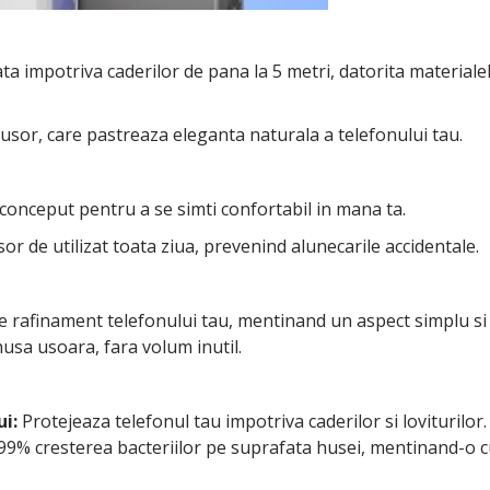
cata impotriva caderilor de pana la 5 metri, datorita materia
 usor, care pastreaza eleganta naturala a telefonului tau.
onceput pentru a se simti confortabil in mana ta.
sor de utilizat toata ziua, prevenind alunecarile accidentale.
 rafinament telefonului tau, mentinand un aspect simplu si 
husa usoara, fara volum inutil.
i:
Protejeaza telefonul tau impotriva caderilor si loviturilor.
9% cresterea bacteriilor pe suprafata husei, mentinand-o cur