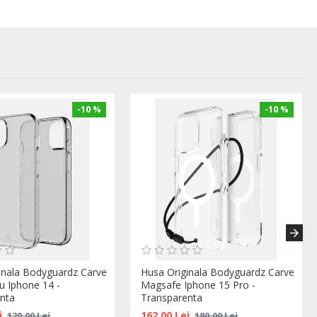
-10 %
-10 %
inala Bodyguardz Carve
Husa Originala Bodyguardz Carve
ru Iphone 14 -
Magsafe Iphone 15 Pro -
nta
Transparenta
i
162,00 Lei
120,00 Lei
180,00 Lei