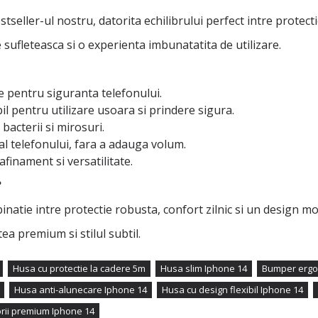
seller-ul nostru, datorita echilibrului perfect intre protectie,
te sufleteasca si o experienta imbunatatita de utilizare.
 pentru siguranta telefonului.
 pentru utilizare usoara si prindere sigura.
bacterii si mirosuri.
l telefonului, fara a adauga volum.
finament si versatilitate.
?
inatie intre protectie robusta, confort zilnic si un design m
ea premium si stilul subtil.
Husa cu protectie la cadere 5m
Husa slim Iphone 14
Bumper ergo
Husa anti-alunecare Iphone 14
Husa cu design flexibil Iphone 14
rii premium Iphone 14