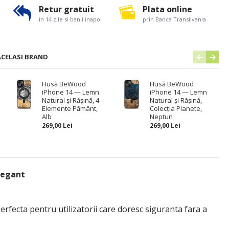
Retur gratuit
Plata online
in 14 zile si banii inapoi
prin Banca Transilvania
ACELASI BRAND
e
Husă BeWood
Husă BeWood
iPhone 14 — Lemn
iPhone 14 — Lemn
Natural și Rășină, 4
Natural și Rășină,
Elemente Pământ,
Colecția Planete,
Alb
Neptun
269,00 Lei
269,00 Lei
legant
rfecta pentru utilizatorii care doresc siguranta fara a