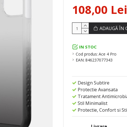
108,00 Le
ADAUGĂ ÎN 
IN STOC
Cod produs:
Ace 4 Pro
EAN:
846237077343
Design Subtire
Protectie Avansata
Tratament Antimicrobi
Stil Minimalist
Protectie, Confort si Sti
Livrare