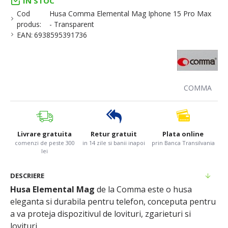
IN STOC
Cod
Husa Comma Elemental Mag Iphone 15 Pro Max
produs:
- Transparent
EAN:
6938595391736
COMMA
Livrare gratuita
Retur gratuit
Plata online
comenzi de peste 300
in 14 zile si banii inapoi
prin Banca Transilvania
lei
DESCRIERE
Husa Elemental Mag
de la Comma este o husa
eleganta si durabila pentru telefon, conceputa pentru
a va proteja dispozitivul de lovituri, zgarieturi si
lovituri.