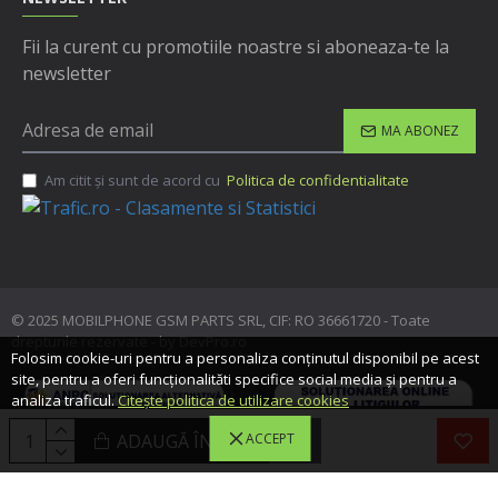
Fii la curent cu promotiile noastre si aboneaza-te la
newsletter
MA ABONEZ
Am citit şi sunt de acord cu
Politica de confidentialitate
© 2025 MOBILPHONE GSM PARTS SRL, CIF: RO 36661720 - Toate
drepturile rezervate - by DevPro.ro
Folosim cookie-uri pentru a personaliza conținutul disponibil pe acest
site, pentru a oferi funcționalităti specifice social media și pentru a
analiza traficul.
Citește politica de utilizare cookies
ADAUGĂ ÎN COŞ
ACCEPT