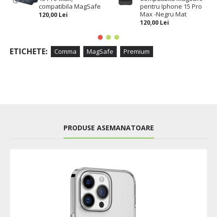
compatibila MagSafe
pentru Iphone 15 Pro
Max -Negru Mat
120,00 Lei
120,00 Lei
ETICHETE:
Comma
MagSafe
Premium
PRODUSE ASEMANATOARE