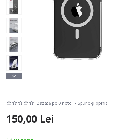
Bazată pe 0 note.
-
Spune-ţi opinia
150,00 Lei