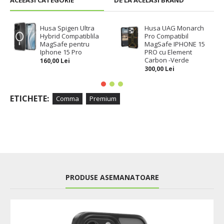
ACEEASI CATEGORIE
DE LA ACELASI BRAND
Husa Spigen Ultra
Husa UAG Monarch
Hybrid Compatiblila
Pro Compatibil
MagSafe pentru
MagSafe IPHONE 15
Iphone 15 Pro
PRO cu Element
Carbon -Verde
160,00 Lei
300,00 Lei
ETICHETE:
Comma
Premium
PRODUSE ASEMANATOARE