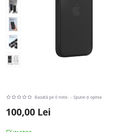
Bazată pe 0 note.
-
Spune-ţi opinia
100,00 Lei