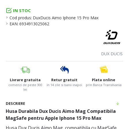
IN STOC
Cod produs:
DuxDucis Aimo Iphone 15 Pro Max
EAN:
6934913025062
DUX DUCIS
Livrare gratuita
Retur gratuit
Plata online
comenzi de peste 300
in 14 zile si banii inapoi
prin Banca Transilvania
lei
DESCRIERE
Husa Durabila Dux Ducis Aimo Mag Compatibila
MagSafe pentru Apple Iphone 15 Pro Max
Husa Dux Ducis Aimo Mag, compatibila cu MagSafe,