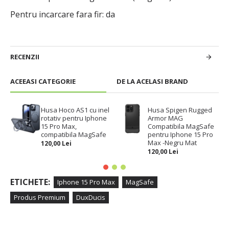
Pentru incarcare fara fir: da
RECENZII
ACEEASI CATEGORIE
DE LA ACELASI BRAND
Husa Hoco AS1 cu inel
Husa Spigen Rugged
rotativ pentru Iphone
Armor MAG
15 Pro Max,
Compatibila MagSafe
compatibila MagSafe
pentru Iphone 15 Pro
Max -Negru Mat
120,00 Lei
120,00 Lei
ETICHETE:
Iphone 15 Pro Max
MagSafe
Produs Premium
DuxDucis