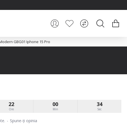
n Modern GBG01 Iphone 15 Pro
22
00
34
Ore
Min
Sec
te.
-
Spune-ţi opinia