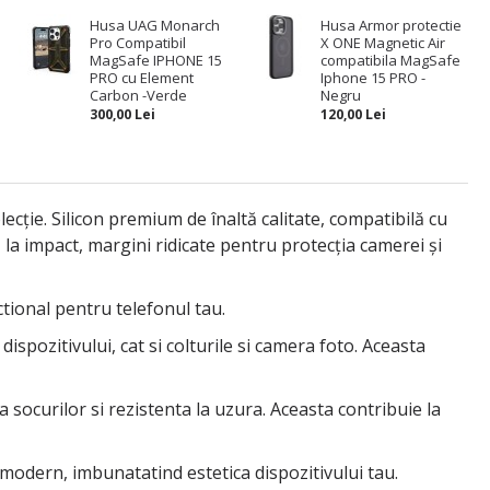
Husa UAG Monarch
Husa Armor protectie
Pro Compatibil
X ONE Magnetic Air
MagSafe IPHONE 15
compatibila MagSafe
PRO cu Element
Iphone 15 PRO -
Carbon -Verde
Negru
300,00 Lei
120,00 Lei
ție. Silicon premium de înaltă calitate, compatibilă cu
la impact, margini ridicate pentru protecția camerei și
ctional pentru telefonul tau.
spozitivului, cat si colturile si camera foto. Aceasta
 a socurilor si rezistenta la uzura. Aceasta contribuie la
 modern, imbunatatind estetica dispozitivului tau.