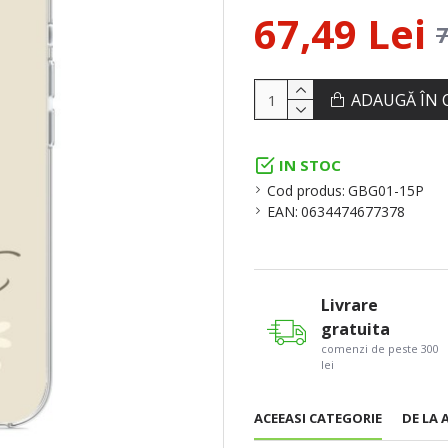
67,49 Lei
7
ADAUGĂ ÎN 
IN STOC
Cod produs:
GBG01-15P
EAN:
0634474677378
Livrare
gratuita
comenzi de peste 300
lei
ACEEASI CATEGORIE
DE LA 