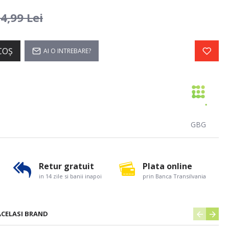
4,99 Lei
COŞ
AI O INTREBARE?
GBG
Retur gratuit
Plata online
in 14 zile si banii inapoi
prin Banca Transilvania
ACELASI BRAND