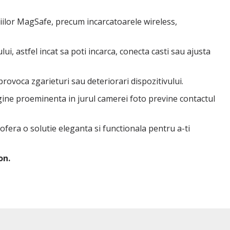
iilor MagSafe, precum incarcatoarele wireless,
ui, astfel incat sa poti incarca, conecta casti sau ajusta
 provoca zgarieturi sau deteriorari dispozitivului.
rgine proeminenta in jurul camerei foto previne contactul
 ofera o solutie eleganta si functionala pentru a-ti
on.