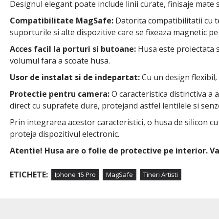
Designul elegant poate include linii curate, finisaje mate 
Compatibilitate MagSafe:
Datorita compatibilitatii cu
suporturile si alte dispozitive care se fixeaza magnetic pe 
Acces facil la porturi si butoane:
Husa este proiectata sa
volumul fara a scoate husa.
Usor de instalat si de indepartat:
Cu un design flexibil,
Protectie pentru camera:
O caracteristica distinctiva a
direct cu suprafete dure, protejand astfel lentilele si senzo
Prin integrarea acestor caracteristici, o husa de silicon c
proteja dispozitivul electronic.
Atentie! Husa are o folie de protective pe interior. 
ETICHETE:
Iphone 15 Pro
MagSafe
Tineri Artisti