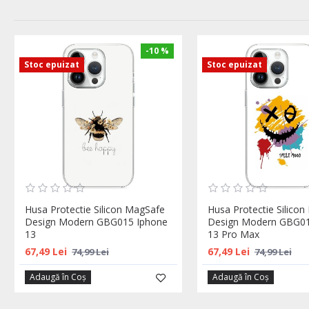
-10 %
Stoc epuizat
Stoc epuizat
Husa Protectie Silicon MagSafe
Husa Protectie Silico
Design Modern GBG015 Iphone
Design Modern GBG01
13
13 Pro Max
67,49 Lei
67,49 Lei
74,99 Lei
74,99 Lei
Adaugă în Coş
Adaugă în Coş