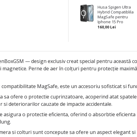
Husa Spigen Ultra
Hybrid Compatiblila
MagSafe pentru
Iphone 15 Pro
160,00 Lei
nBoxGSM — design exclusiv creat special pentru această colec
 magnetice. Perne de aer în colțuri pentru protecție maximă 
 compatibilitate MagSafe, este un accesoriu sofisticat si fun
 sa ofere o protectie cuprinzatoare, acoperind atat spatele di
or si deteriorarilor cauzate de impacte accidentale.
te asigura o protectie eficienta, oferind o absorbtie eficienta
lung.
mera si colturi sunt concepute sa ofere un aspect elegant si