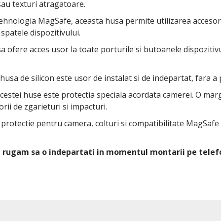
sau texturi atragatoare.
 tehnologia MagSafe, aceasta husa permite utilizarea accesor
spatele dispozitivului.
 ofere acces usor la toate porturile si butoanele dispozitivul
 husa de silicon este usor de instalat si de indepartat, fara a
 acestei huse este protectia speciala acordata camerei. O ma
rii de zgarieturi si impacturi.
u protectie pentru camera, colturi si compatibilitate MagSafe
Va rugam sa o indepartati in momentul montarii pe telef