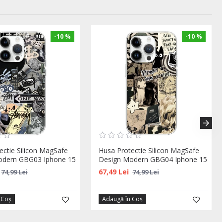
-10 %
-10 %
ectie Silicon MagSafe
Husa Protectie Silicon MagSafe
odern GBG03 Iphone 15
Design Modern GBG04 Iphone 15
67,49 Lei
74,99 Lei
74,99 Lei
 Coş
Adaugă în Coş