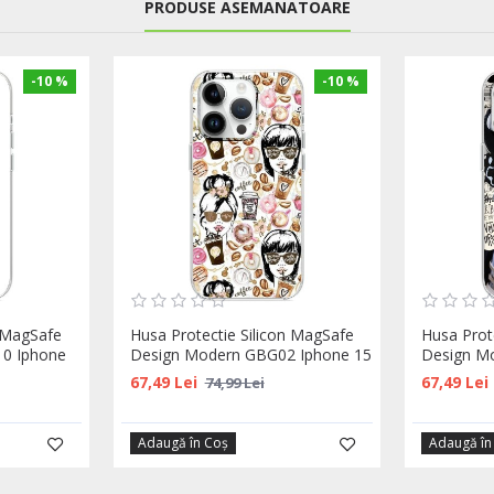
PRODUSE ASEMANATOARE
-10 %
-10 %
n MagSafe
Husa Protectie Silicon MagSafe
Husa Prot
0 Iphone
Design Modern GBG02 Iphone 15
Design M
67,49 Lei
67,49 Lei
74,99 Lei
Adaugă în Coş
Adaugă în