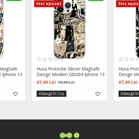
Stoc epuizat
Stoc epui
n MagSafe
Husa Protectie Silicon MagSafe
Husa Prot
 Iphone 13
Design Modern GBG04 Iphone 13
Design M
67,49 Lei
67,49 Lei
74,99 Lei
Adaugă în Coş
Adaugă în