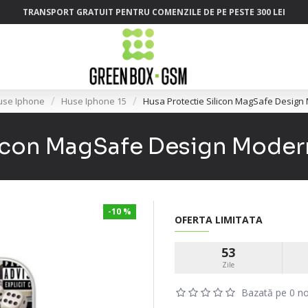
TRANSPORT GRATUIT PENTRU COMENZILE DE PE PESTE 300 LEI
use Iphone
Huse Iphone 15
Husa Protectie Silicon MagSafe Desig
licon MagSafe Design Mode
-10 %
OFERTA LIMITATA
53
Zile
Bazată pe 0 no