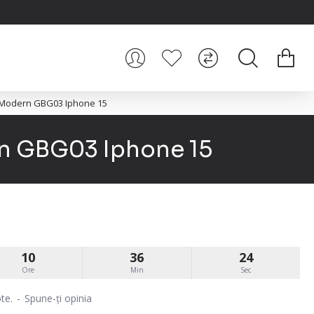
n Modern GBG03 Iphone 15
rn GBG03 Iphone 15
10
36
23
Ore
Min
Sec
te.
-
Spune-ţi opinia