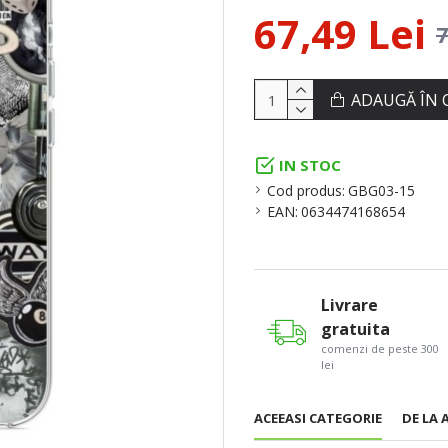
67,49 Lei
7
ADAUGĂ ÎN 
IN STOC
Cod produs:
GBG03-15
EAN:
0634474168654
Livrare
gratuita
comenzi de peste 300
lei
ACEEASI CATEGORIE
DE LA 