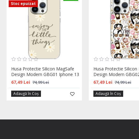
Stoc epuizat
Husa Protectie Silicon MagSafe
Husa Protectie Silico
Design Modern GBG01 Iphone 13
Design Modern GBG02
67,49 Lei
67,49 Lei
74,99 Lei
74,99 Lei
Adaugă în Coş
Adaugă în Coş