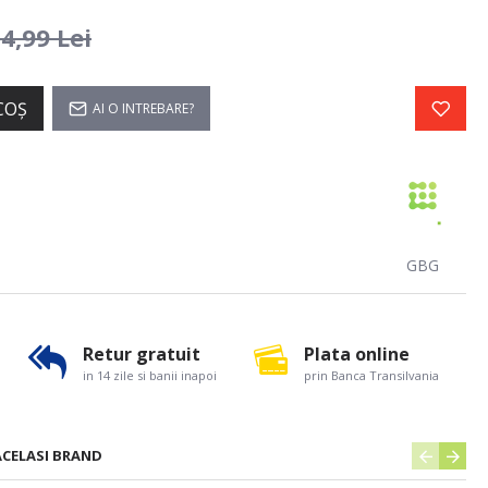
4,99 Lei
COŞ
AI O INTREBARE?
GBG
Retur gratuit
Plata online
in 14 zile si banii inapoi
prin Banca Transilvania
ACELASI BRAND