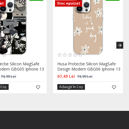
zat
Stoc epuizat
ectie Silicon MagSafe
Husa Protectie Silicon MagSafe
odern GBG05 Iphone 13
Design Modern GBG06 Iphone 13
67,49 Lei
74,99 Lei
74,99 Lei
 Coş
Adaugă în Coş