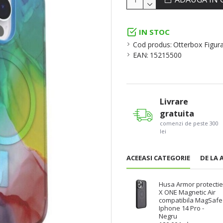
IN STOC
Cod produs:
Otterbox Figura
EAN:
15215500
Livrare
gratuita
comenzi de peste 300
lei
ACEEASI CATEGORIE
DE LA 
Husa Armor protecti
X ONE Magnetic Air
compatibila MagSafe
Iphone 14 Pro -
Negru