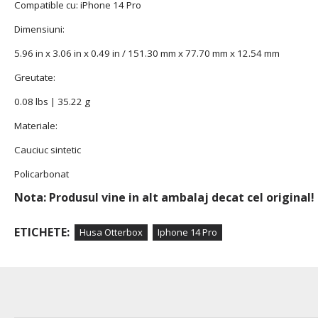
Compatible cu:
iPhone 14 Pro
Dimensiuni:
5.96 in x 3.06 in x 0.49 in / 151.30 mm x 77.70 mm x 12.54 mm
Greutate:
0.08 lbs | 35.22 g
Materiale:
Cauciuc sintetic
Policarbonat
Nota: Produsul vine in alt ambalaj decat cel original!
ETICHETE:
Husa Otterbox
Iphone 14 Pro