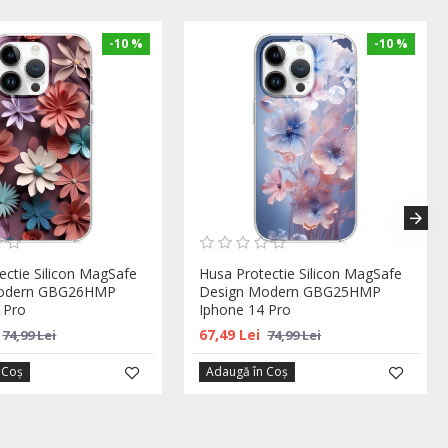
-10 %
-10 %
ectie Silicon MagSafe
Husa Protectie Silicon MagSafe
Modern GBG26HMP
Design Modern GBG25HMP
 Pro
Iphone 14 Pro
67,49 Lei
74,99 Lei
74,99 Lei
 Coş
Adaugă în Coş