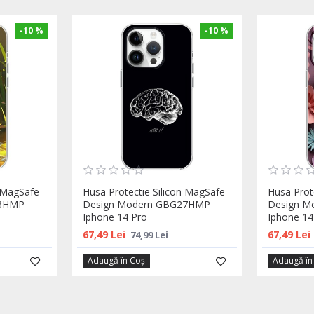
-10 %
-10 %
n MagSafe
Husa Protectie Silicon MagSafe
Husa Prot
23HMP
Design Modern GBG27HMP
Design 
Iphone 14 Pro
Iphone 14
67,49 Lei
67,49 Lei
74,99 Lei
Adaugă în Coş
Adaugă în