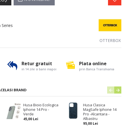
 Series
OTTERBOX
Retur gratuit
Plata online
in 14 zile si banii inapoi
prin Banca Transilvania
ACELASI BRAND
e
Husa Bioio Ecologica
Husa Clasica
Iphone 14 Pro -
MagSafe Iphone 14
Verde
Pro -Alcantara -
Albastru
45,00 Lei
95,00 Lei