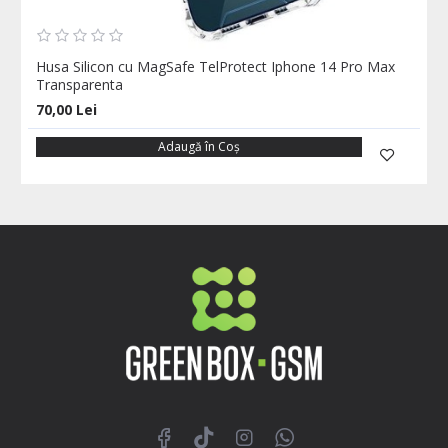
Husa Silicon cu MagSafe TelProtect Iphone 14 Pro Max
Transparenta
70,00 Lei
Adaugă în Coş