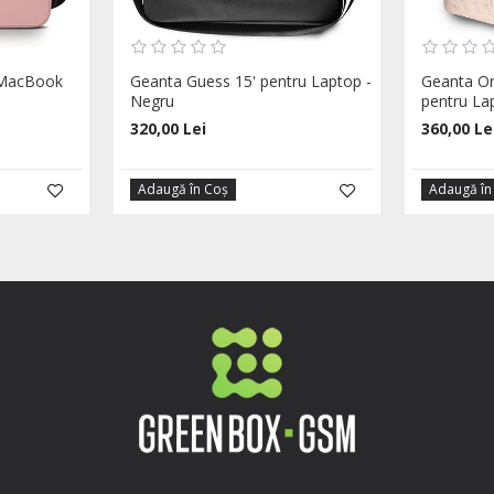
 MacBook
Geanta Guess 15' pentru Laptop -
Geanta Or
Negru
pentru La
320,00 Lei
360,00 Le
Adaugă în Coş
Adaugă în