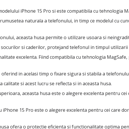
modelului iPhone 15 Pro si este compatibila cu tehnologia Mag
frumusetea naturala a telefonului, in timp ce modelul cu cun
ului, aceasta husa permite o utilizare usoara si neingradita a
curilor si caderilor, protejand telefonul in timpul utilizarii z
nalitate excelenta. Fiind compatibila cu tehnologia MagSafe,
ferind in acelasi timp o fixare sigura si stabila a telefonului
alitate si acest lucru se reflecta si in aceasta husa.
e superioara, aceasta husa este o alegere excelenta pentru cei 
 iPhone 15 Pro este o alegere excelenta pentru cei care dores
husa ofera o protectie eficienta si functionalitate optima pen