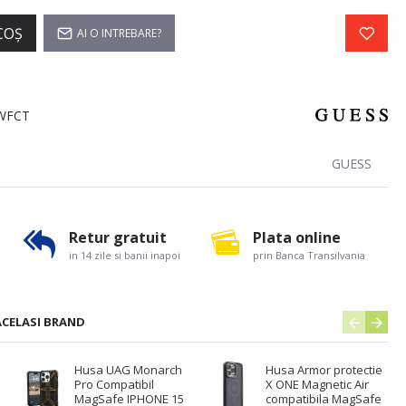
COŞ
AI O INTREBARE?
WFCT
GUESS
Retur gratuit
Plata online
in 14 zile si banii inapoi
prin Banca Transilvania
ACELASI BRAND
Husa UAG Monarch
Husa Armor protectie
Pro Compatibil
X ONE Magnetic Air
MagSafe IPHONE 15
compatibila MagSafe