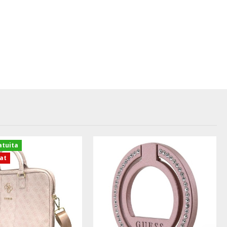
atuita
zat