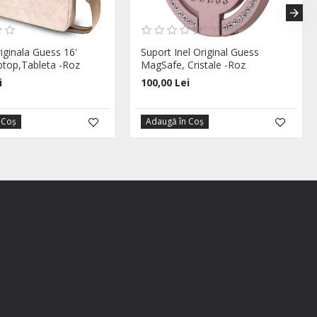
iginala Guess 16'
Suport Inel Original Guess
ptop,Tableta -Roz
MagSafe, Cristale -Roz
i
100,00 Lei
 Coş
Adaugă în Coş