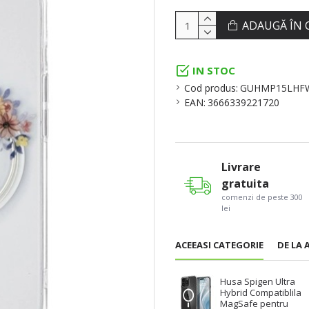
ADAUGĂ ÎN 
IN STOC
Cod produs:
GUHMP15LHF
EAN:
3666339221720
Livrare
gratuita
comenzi de peste 300
lei
ACEEASI CATEGORIE
DE LA 
Husa Spigen Ultra
Hybrid Compatiblila
MagSafe pentru