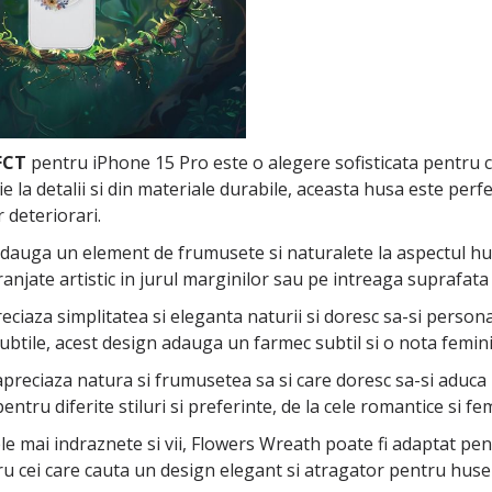
FCT
pentru iPhone 15 Pro este o alegere sofisticata pentru cei
ie la detalii si din materiale durabile, aceasta husa este perf
r deteriorari.
adauga un element de frumusete si naturalete la aspectul hu
aranjate artistic in jurul marginilor sau pe intreaga suprafata
iaza simplitatea si eleganta naturii si doresc sa-si personali
subtile, acest design adauga un farmec subtil si o nota femin
preciaza natura si frumusetea sa si care doresc sa-si aduca p
entru diferite stiluri si preferinte, de la cele romantice si fe
ele mai indraznete si vii, Flowers Wreath poate fi adaptat pent
cei care cauta un design elegant si atragator pentru husele