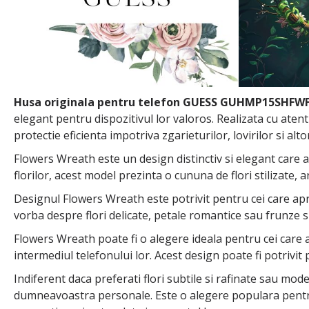
Husa originala pentru telefon GUESS GUHMP15SHFW
elegant pentru dispozitivul lor valoros. Realizata cu atent
protectie eficienta impotriva zgarieturilor, lovirilor si alto
Flowers Wreath este un design distinctiv si elegant care 
florilor, acest model prezinta o cununa de flori stilizate, 
Designul Flowers Wreath este potrivit pentru cei care aprec
vorba despre flori delicate, petale romantice sau frunze 
Flowers Wreath poate fi o alegere ideala pentru cei care a
intermediul telefonului lor. Acest design poate fi potrivit p
Indiferent daca preferati flori subtile si rafinate sau mod
dumneavoastra personale. Este o alegere populara pentru 