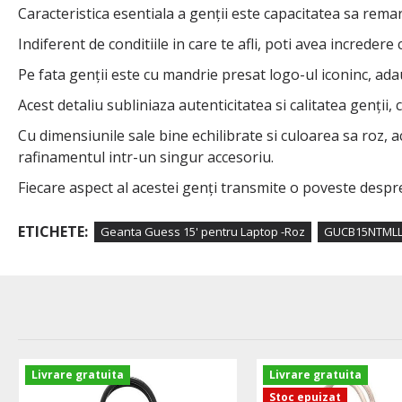
Caracteristica esentiala a genții este capacitatea sa rema
Indiferent de conditiile in care te afli, poti avea incredere
Pe fata genții este cu mandrie presat logo-ul iconinc, ada
Acest detaliu subliniaza autenticitatea si calitatea genții
Cu dimensiunile sale bine echilibrate si culoarea sa roz,
rafinamentul intr-un singur accesoriu.
Fiecare aspect al acestei genți transmite o poveste despre
ETICHETE:
Geanta Guess 15' pentru Laptop -Roz
GUCB15NTML
Livrare gratuita
Livrare gratuita
Stoc epuizat