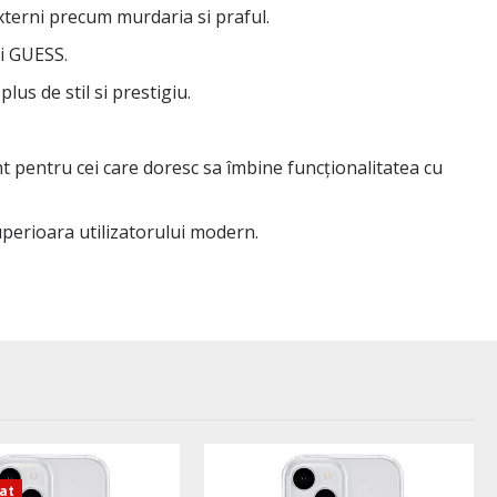
externi precum murdaria si praful.
ți GUESS.
us de stil si prestigiu.
t pentru cei care doresc sa îmbine funcționalitatea cu
uperioara utilizatorului modern.
zat