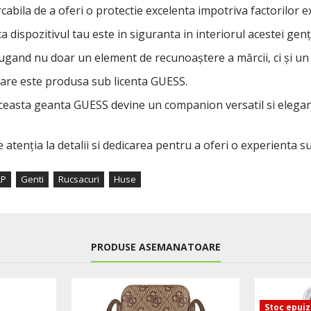
rcabila de a oferi o protectie excelenta impotriva factorilor 
 ca dispozitivul tau este in siguranta in interiorul acestei gen
ugand nu doar un element de recunoaștere a mărcii, ci și un pl
, care este produsa sub licenta GUESS.
 aceasta geanta GUESS devine un companion versatil si elegan
 atenția la detalii si dedicarea pentru a oferi o experienta s
LP
Genti
Rucsacuri
Huse
PRODUSE ASEMANATOARE
Stoc epui