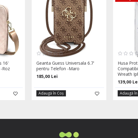
s 16'
Geanta Guess Universala 6.7'
Husa Prot
 -Roz
pentru Telefon -Maro
Compatibi
Wreath Ip
185,00 Lei
139,00 Le
Adaugă în Coş
Adaugă în