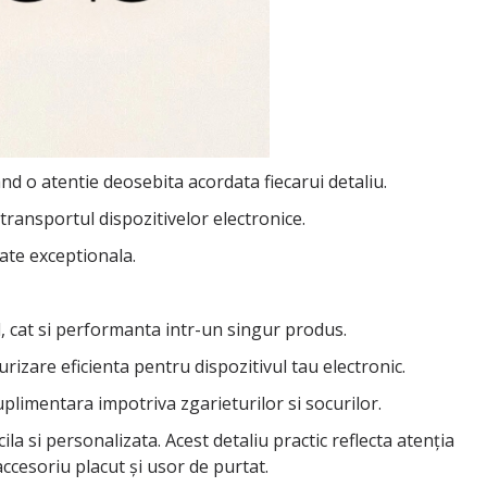
d o atentie deosebita acordata fiecarui detaliu.
transportul dispozitivelor electronice.
ate exceptionala.
l, cat si performanta intr-un singur produs.
izare eficienta pentru dispozitivul tau electronic.
uplimentara impotriva zgarieturilor si socurilor.
a si personalizata. Acest detaliu practic reflecta atenția
accesoriu placut și usor de purtat.