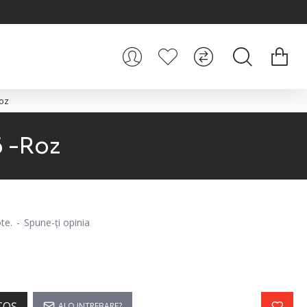
oz
 -Roz
te.
-
Spune-ţi opinia
i
COŞ
AI O INTREBARE?