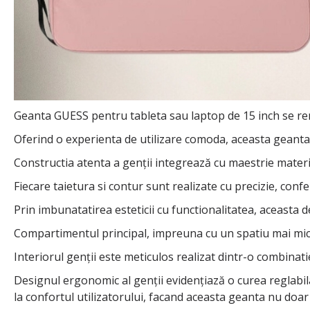
Geanta GUESS pentru tableta sau laptop de 15 inch se rema
Oferind o experienta de utilizare comoda, aceasta geanta i
Constructia atenta a genții integrează cu maestrie materi
Fiecare taietura si contur sunt realizate cu precizie, confe
Prin imbunatatirea esteticii cu functionalitatea, aceasta 
Compartimentul principal, impreuna cu un spatiu mai mic, s
Interiorul genții este meticulos realizat dintr-o combinat
Designul ergonomic al genții evidențiază o curea reglabila 
la confortul utilizatorului, facand aceasta geanta nu doar 