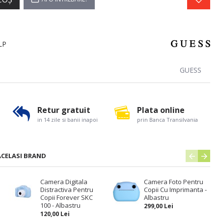
LP
GUESS
Retur gratuit
Plata online
in 14 zile si banii inapoi
prin Banca Transilvania
ACELASI BRAND
Camera Digitala
Camera Foto Pentru
Distractiva Pentru
Copii Cu Imprimanta -
Copii Forever SKC
Albastru
100 - Albastru
299,00 Lei
120,00 Lei