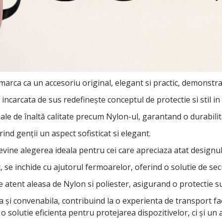
rca ca un accesoriu original, elegant si practic, demonstran
ncarcata de sus redefinește conceptul de protectie si stil in 
ale de înaltă calitate precum Nylon-ul, garantand o durabilit
rind genții un aspect sofisticat si elegant.
devine alegerea ideala pentru cei care apreciaza atat designu
e inchide cu ajutorul fermoarelor, oferind o solutie de secur
ie atent aleasa de Nylon si poliester, asigurand o protectie s
și convenabila, contribuind la o experienta de transport facil
o solutie eficienta pentru protejarea dispozitivelor, ci și un 