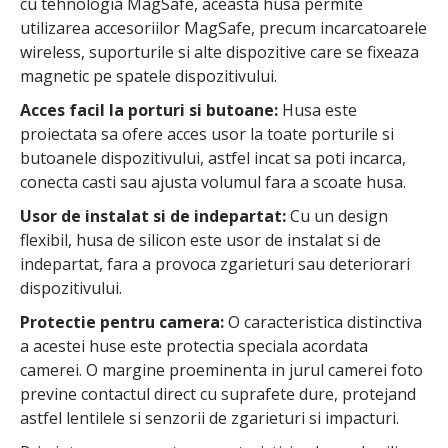
cu tehnologia MagSafe, aceasta husa permite
utilizarea accesoriilor MagSafe, precum incarcatoarele
wireless, suporturile si alte dispozitive care se fixeaza
magnetic pe spatele dispozitivului.
Acces facil la porturi si butoane:
Husa este
proiectata sa ofere acces usor la toate porturile si
butoanele dispozitivului, astfel incat sa poti incarca,
conecta casti sau ajusta volumul fara a scoate husa.
Usor de instalat si de indepartat:
Cu un design
flexibil, husa de silicon este usor de instalat si de
indepartat, fara a provoca zgarieturi sau deteriorari
dispozitivului.
Protectie pentru camera:
O caracteristica distinctiva
a acestei huse este protectia speciala acordata
camerei. O margine proeminenta in jurul camerei foto
previne contactul direct cu suprafete dure, protejand
astfel lentilele si senzorii de zgarieturi si impacturi.