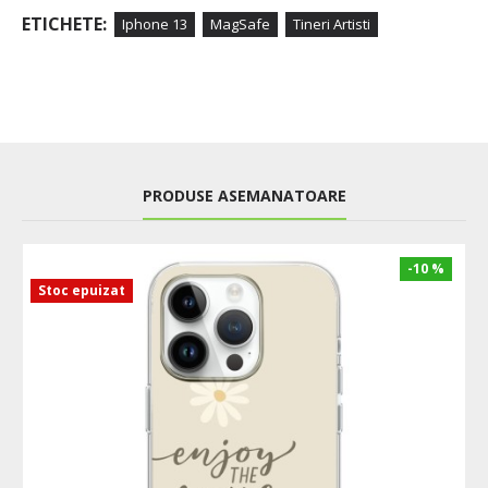
ETICHETE:
Iphone 13
MagSafe
Tineri Artisti
PRODUSE ASEMANATOARE
-10 %
Stoc epuizat