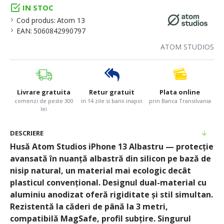
IN STOC
Cod produs:
Atom 13
EAN:
5060842990797
ATOM STUDIOS
Livrare gratuita
Retur gratuit
Plata online
comenzi de peste 300
in 14 zile si banii inapoi
prin Banca Transilvania
lei
DESCRIERE
Husă Atom Studios iPhone 13 Albastru — protecție
avansată în nuanță albastră din silicon pe bază de
nisip natural, un material mai ecologic decât
plasticul convențional. Designul dual-material cu
aluminiu anodizat oferă rigiditate și stil simultan.
Rezistentă la căderi de până la 3 metri,
compatibilă MagSafe, profil subțire. Singurul