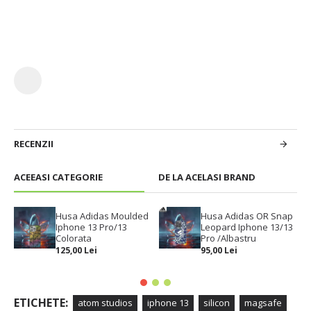
RECENZII
ACEEASI CATEGORIE
DE LA ACELASI BRAND
Husa Adidas Moulded
Husa Adidas OR Snap
Iphone 13 Pro/13
Leopard Iphone 13/13
Colorata
Pro /Albastru
125,00 Lei
95,00 Lei
ETICHETE:
atom studios
iphone 13
silicon
magsafe