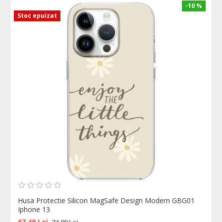
-10 %
Stoc epuizat
Husa Protectie Silicon MagSafe Design Modern GBG01
Iphone 13
67,49 Lei
74,99 Lei