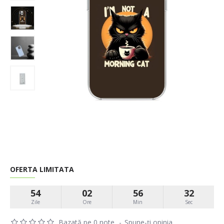
OFERTA LIMITATA
54
02
56
32
Zile
Ore
Min
Sec
Bazată pe 0 note.
-
Spune-ţi opinia