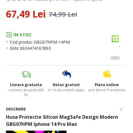
67,49 Lei
74,99 Lei
IN STOC
Cod produs:
GBG07HPM-14PM
EAN:
0634474167893
GBG
Livrare gratuita
Retur gratuit
Plata online
comenzi de peste 300
in 14 zile si banii inapoi
prin Banca Transilvania
lei
DESCRIERE
Husa Protectie Silicon MagSafe Design Modern
GBG07HPM Iphone 14 Pro Max