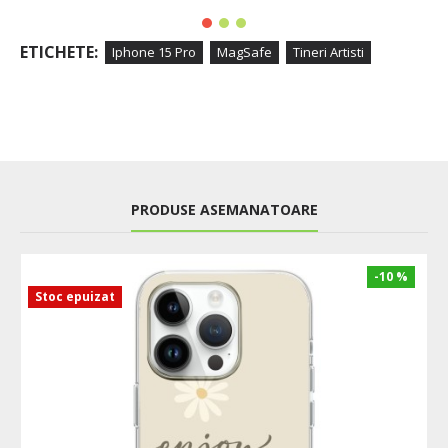
ETICHETE:
Iphone 15 Pro
MagSafe
Tineri Artisti
PRODUSE ASEMANATOARE
-10 %
Stoc epuizat