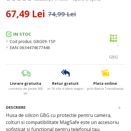
67,49 Lei
74,99 Lei
IN STOC
Cod produs:
GBG09-15P
EAN:
0634474677446
GBG
Livrare gratuita
Retur gratuit
Plata online
comenzi de peste 300
in 14 zile si banii inapoi
prin Banca Transilvania
lei
DESCRIERE
Husa de silicon GBG cu protectie pentru camera,
colturi si compatibilitate MagSafe este un accesoriu
sofisticat si functional pentru telefonul tau.