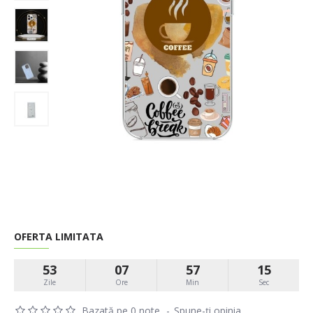
OFERTA LIMITATA
53
07
57
15
Zile
Ore
Min
Sec
Bazată pe 0 note.
-
Spune-ţi opinia