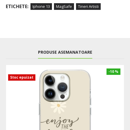
ETICHETE:
Iphone 13
MagSafe
Tineri Artisti
PRODUSE ASEMANATOARE
-10 %
Stoc epuizat