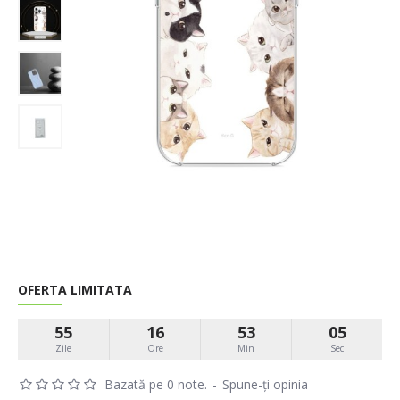
OFERTA LIMITATA
55
16
53
05
Zile
Ore
Min
Sec
Bazată pe 0 note.
-
Spune-ţi opinia