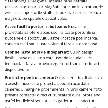
cu tehnologia MagSafe, aceasta husa permite
utilizarea accesoriilor MagSafe, precum incarcatoarele
wireless, suporturile si alte dispozitive care se fixeaza
magnetic pe spatele dispozitivului.
Acces facil la porturi si butoane:
Husa este
proiectata sa ofere acces usor la toate porturile si
butoanele dispozitivului, astfel incat sa poti incarca,
conecta casti sau ajusta volumul fara a scoate husa.
Usor de instalat si de indepartat:
Cu un design
flexibil, husa de silicon este usor de instalat si de
indepartat, fara a provoca zgarieturi sau deteriorari
dispozitivului.
Protectie pentru camera:
O caracteristica distinctiva
a acestei huse este protectia speciala acordata
camerei. O margine proeminenta in jurul camerei foto
previne contactul direct cu suprafete dure, protejand
astfel lentilele si senzorii de zgarieturi si impacturi.