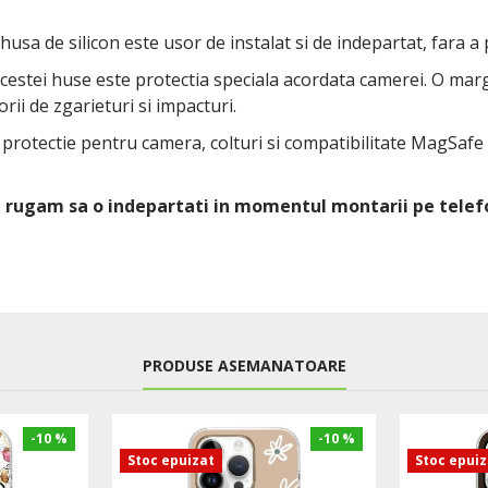
 husa de silicon este usor de instalat si de indepartat, fara a
 acestei huse este protectia speciala acordata camerei. O ma
rii de zgarieturi si impacturi.
u protectie pentru camera, colturi si compatibilitate MagSafe
Va rugam sa o indepartati in momentul montarii pe telef
PRODUSE ASEMANATOARE
-10 %
-10 %
Stoc epuizat
Stoc epui