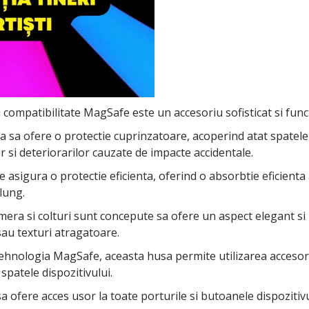
 compatibilitate MagSafe este un accesoriu sofisticat si func
 sa ofere o protectie cuprinzatoare, acoperind atat spatele di
or si deteriorarilor cauzate de impacte accidentale.
te asigura o protectie eficienta, oferind o absorbtie eficienta
lung.
mera si colturi sunt concepute sa ofere un aspect elegant si
sau texturi atragatoare.
 tehnologia MagSafe, aceasta husa permite utilizarea accesor
spatele dispozitivului.
 ofere acces usor la toate porturile si butoanele dispozitivul