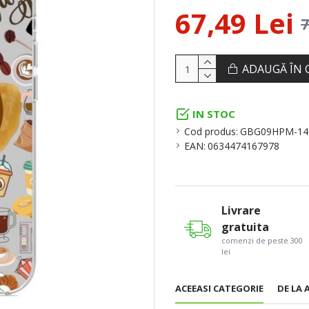
67,49 Lei
7
ADAUGĂ ÎN 
IN STOC
Cod produs:
GBG09HPM-1
EAN:
0634474167978
Livrare
gratuita
comenzi de peste 300
lei
ACEEASI CATEGORIE
DE LA 