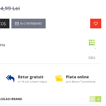
4,99 Lei
COŞ
AI O INTREBARE?
4PM
GBG
Retur gratuit
Plata online
in 14 zile si banii inapoi
prin Banca Transilvania
ACELASI BRAND