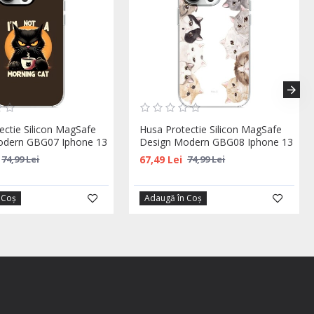
ectie Silicon MagSafe
Husa Protectie Silicon MagSafe
odern GBG07 Iphone 13
Design Modern GBG08 Iphone 13
67,49 Lei
74,99 Lei
74,99 Lei
 Coş
Adaugă în Coş