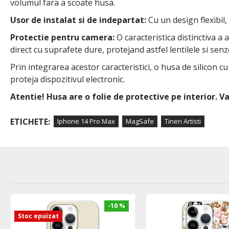
volumul fara a scoate husa.
Usor de instalat si de indepartat:
Cu un design flexibil,
Protectie pentru camera:
O caracteristica distinctiva a
direct cu suprafete dure, protejand astfel lentilele si senzo
Prin integrarea acestor caracteristici, o husa de silicon c
proteja dispozitivul electronic.
Atentie! Husa are o folie de protective pe interior. 
ETICHETE:
Iphone 14 Pro Max
MagSafe
Tineri Artisti
-10 %
Stoc epuizat