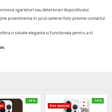
 provoca zgarieturi sau deteriorari dispozitivului.
rgine proeminenta in jurul camerei foto previne contactul
 ofera o solutie eleganta si functionala pentru a-ti
on.
-10 %
-10 %
zat
Stoc epuizat