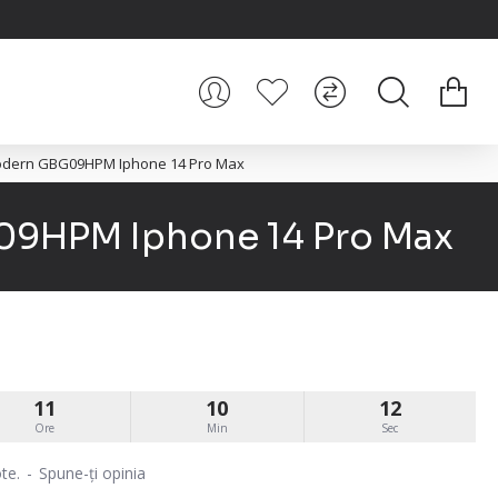
Modern GBG09HPM Iphone 14 Pro Max
09HPM Iphone 14 Pro Max
11
10
12
Ore
Min
Sec
te.
-
Spune-ţi opinia