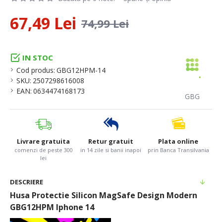
67,49 Lei
74,99 Lei
IN STOC
Cod produs:
GBG12HPM-14
SKU:
2507298616008
EAN:
0634474168173
GBG
Livrare gratuita
Retur gratuit
Plata online
comenzi de peste 300
in 14 zile si banii inapoi
prin Banca Transilvania
lei
DESCRIERE
Husa Protectie Silicon MagSafe Design Modern
GBG12HPM Iphone 14