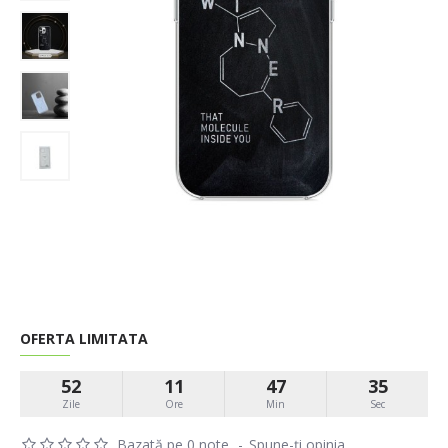
OFERTA LIMITATA
52
11
47
35
Zile
Ore
Min
Sec
Bazată pe 0 note.
-
Spune-ţi opinia