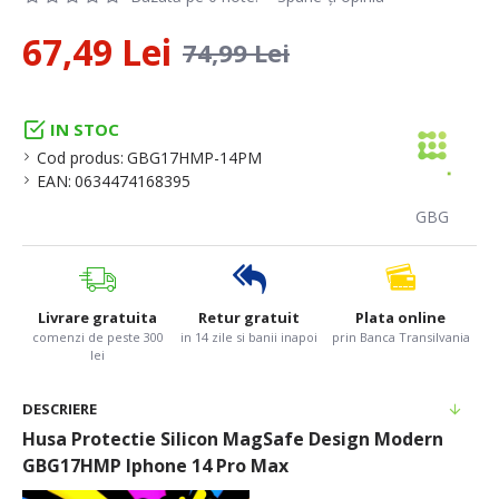
67,49 Lei
74,99 Lei
IN STOC
Cod produs:
GBG17HMP-14PM
EAN:
0634474168395
GBG
Livrare gratuita
Retur gratuit
Plata online
comenzi de peste 300
in 14 zile si banii inapoi
prin Banca Transilvania
lei
DESCRIERE
Husa Protectie Silicon MagSafe Design Modern
GBG17HMP Iphone 14 Pro Max