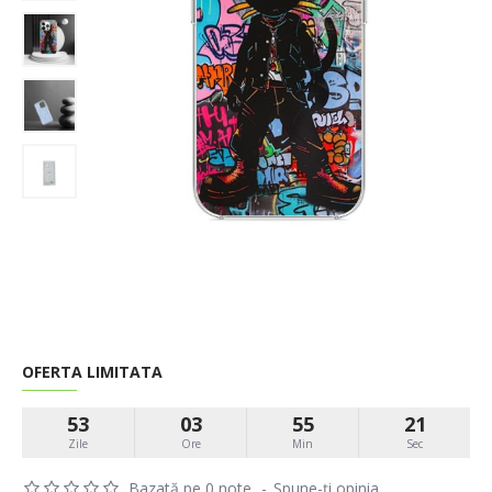
OFERTA LIMITATA
53
03
55
21
Zile
Ore
Min
Sec
Bazată pe 0 note.
-
Spune-ţi opinia