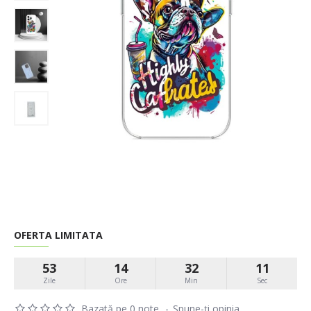
OFERTA LIMITATA
53
14
32
11
Zile
Ore
Min
Sec
Bazată pe 0 note.
-
Spune-ţi opinia