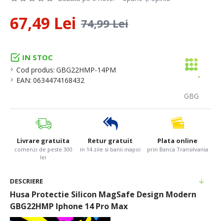
67,49 Lei
74,99 Lei
IN STOC
Cod produs:
GBG22HMP-14PM
EAN:
0634474168432
GBG
Livrare gratuita
Retur gratuit
Plata online
comenzi de peste 300
in 14 zile si banii inapoi
prin Banca Transilvania
lei
DESCRIERE
Husa Protectie Silicon MagSafe Design Modern
GBG22HMP Iphone 14 Pro Max