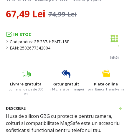
67,49 Lei
74,99 Lei
IN STOC
Cod produs:
GBG37-HPMT-15P
EAN:
2502677342004
GBG
Livrare gratuita
Retur gratuit
Plata online
comenzi de peste 300
in 14 zile si banii inapoi
prin Banca Transilvania
lei
DESCRIERE
Husa de silicon GBG cu protectie pentru camera,
colturi si compatibilitate MagSafe este un accesoriu
sofisticat si functional pentru telefonul tau.