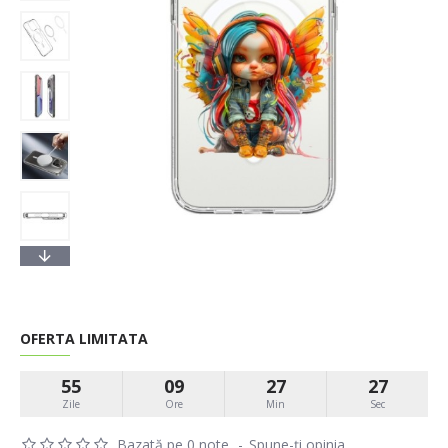
OFERTA LIMITATA
55
09
27
26
Zile
Ore
Min
Sec
Bazată pe 0 note.
-
Spune-ţi opinia