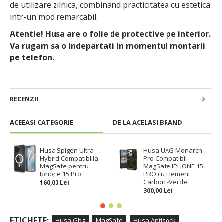
de utilizare zilnica, combinand practicitatea cu estetica
intr-un mod remarcabil.
Atentie! Husa are o folie de protective pe interior.
Va rugam sa o indepartati in momentul montarii
pe telefon.
RECENZII
ACEEASI CATEGORIE
DE LA ACELASI BRAND
Husa Spigen Ultra
Husa UAG Monarch
Hybrid Compatiblila
Pro Compatibil
MagSafe pentru
MagSafe IPHONE 15
Iphone 15 Pro
PRO cu Element
Carbon -Verde
160,00 Lei
300,00 Lei
ETICHETE:
Husa Gbg
MagSafe
Husa Antisock