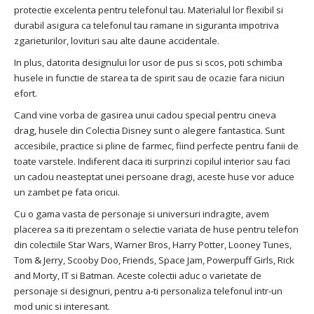
protectie excelenta pentru telefonul tau. Materialul lor flexibil si
durabil asigura ca telefonul tau ramane in siguranta impotriva
zgarieturilor, lovituri sau alte daune accidentale.
In plus, datorita designului lor usor de pus si scos, poti schimba
husele in functie de starea ta de spirit sau de ocazie fara niciun
efort.
Cand vine vorba de gasirea unui cadou special pentru cineva
drag, husele din Colectia Disney sunt o alegere fantastica. Sunt
accesibile, practice si pline de farmec, fiind perfecte pentru fanii de
toate varstele. Indiferent daca iti surprinzi copilul interior sau faci
un cadou neasteptat unei persoane dragi, aceste huse vor aduce
un zambet pe fata oricui.
Cu o gama vasta de personaje si universuri indragite, avem
placerea sa iti prezentam o selectie variata de huse pentru telefon
din colectiile Star Wars, Warner Bros, Harry Potter, Looney Tunes,
Tom & Jerry, Scooby Doo, Friends, Space Jam, Powerpuff Girls, Rick
and Morty, IT si Batman. Aceste colectii aduc o varietate de
personaje si designuri, pentru a-ti personaliza telefonul intr-un
mod unic si interesant.