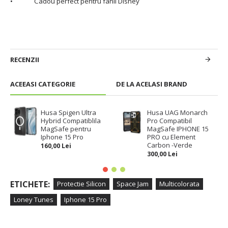
• Cadou perfect pentru fanii Disney
RECENZII
ACEEASI CATEGORIE
DE LA ACELASI BRAND
Husa Spigen Ultra
Husa UAG Monarch
Hybrid Compatiblila
Pro Compatibil
MagSafe pentru
MagSafe IPHONE 15
Iphone 15 Pro
PRO cu Element
Carbon -Verde
160,00 Lei
300,00 Lei
ETICHETE:
Protectie Silicon
Space Jam
Multicolorata
Loney Tunes
Iphone 15 Pro