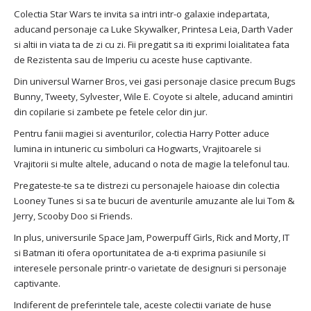
Colectia Star Wars te invita sa intri intr-o galaxie indepartata,
aducand personaje ca Luke Skywalker, Printesa Leia, Darth Vader
si altii in viata ta de zi cu zi. Fii pregatit sa iti exprimi loialitatea fata
de Rezistenta sau de Imperiu cu aceste huse captivante.
Din universul Warner Bros, vei gasi personaje clasice precum Bugs
Bunny, Tweety, Sylvester, Wile E. Coyote si altele, aducand amintiri
din copilarie si zambete pe fetele celor din jur.
Pentru fanii magiei si aventurilor, colectia Harry Potter aduce
lumina in intuneric cu simboluri ca Hogwarts, Vrajitoarele si
Vrajitorii si multe altele, aducand o nota de magie la telefonul tau.
Pregateste-te sa te distrezi cu personajele haioase din colectia
Looney Tunes si sa te bucuri de aventurile amuzante ale lui Tom &
Jerry, Scooby Doo si Friends.
In plus, universurile Space Jam, Powerpuff Girls, Rick and Morty, IT
si Batman iti ofera oportunitatea de a-ti exprima pasiunile si
interesele personale printr-o varietate de designuri si personaje
captivante.
Indiferent de preferintele tale, aceste colectii variate de huse