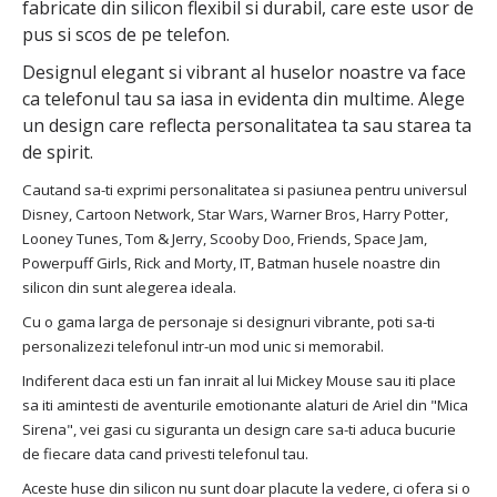
fabricate din silicon flexibil si durabil, care este usor de
pus si scos de pe telefon.
Designul elegant si vibrant al huselor noastre va face
ca telefonul tau sa iasa in evidenta din multime. Alege
un design care reflecta personalitatea ta sau starea ta
de spirit.
Cautand sa-ti exprimi personalitatea si pasiunea pentru universul
Disney, Cartoon Network, Star Wars, Warner Bros, Harry Potter,
Looney Tunes, Tom & Jerry, Scooby Doo, Friends, Space Jam,
Powerpuff Girls, Rick and Morty, IT, Batman husele noastre din
silicon din sunt alegerea ideala.
Cu o gama larga de personaje si designuri vibrante, poti sa-ti
personalizezi telefonul intr-un mod unic si memorabil.
Indiferent daca esti un fan inrait al lui Mickey Mouse sau iti place
sa iti amintesti de aventurile emotionante alaturi de Ariel din "Mica
Sirena", vei gasi cu siguranta un design care sa-ti aduca bucurie
de fiecare data cand privesti telefonul tau.
Aceste huse din silicon nu sunt doar placute la vedere, ci ofera si o