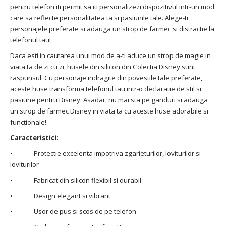
pentru telefon iti permit sa iti personalizezi dispozitivul intr-un mod
care sa reflecte personalitatea ta si pasiunile tale. Alege-ti
personajele preferate si adauga un strop de farmec si distractie la
telefonul tau!
Daca esti in cautarea unui mod de a-ti aduce un strop de magie in
viata ta de zi cu zi, husele din silicon din Colectia Disney sunt
raspunsul. Cu personaje indragite din povestile tale preferate,
aceste huse transforma telefonul tau intr-o declaratie de stil si
pasiune pentru Disney. Asadar, nu mai sta pe ganduri si adauga
un strop de farmec Disney in viata ta cu aceste huse adorabile si
functionale!
Caracteristici:
• Protectie excelenta impotriva zgarieturilor, loviturilor si
loviturilor
• Fabricat din silicon flexibil si durabil
• Design elegant si vibrant
• Usor de pus si scos de pe telefon