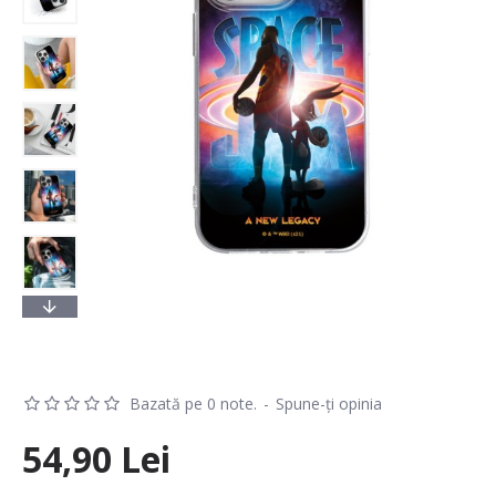
Bazată pe 0 note.
-
Spune-ţi opinia
54,90 Lei