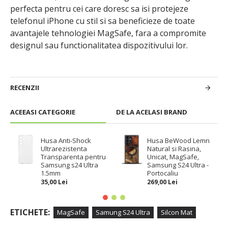
perfecta pentru cei care doresc sa isi protejeze
telefonul iPhone cu stil si sa beneficieze de toate
avantajele tehnologiei MagSafe, fara a compromite
designul sau functionalitatea dispozitivului lor.
RECENZII
ACEEASI CATEGORIE
DE LA ACELASI BRAND
Husa Anti-Shock
Husa BeWood Lemn
Ultrarezistenta
Natural si Rasina,
Transparenta pentru
Unicat, MagSafe,
Samsung s24 Ultra
Samsung S24 Ultra -
1.5mm
Portocaliu
35,00 Lei
269,00 Lei
ETICHETE:
MagSafe
Samung S24 Ultra
Silcon Mat