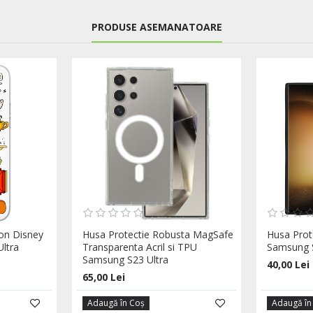
PRODUSE ASEMANATOARE
con Disney
Husa Protectie Robusta MagSafe
Husa Prote
ltra
Transparenta Acril si TPU
Samsung S
Samsung S23 Ultra
40,00 Lei
65,00 Lei
Adaugă în Coş
Adaugă în