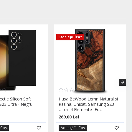
Stoc epuizat
ctie Silicon Soft
Husa BeWood Lemn Natural si
23 Ultra - Negru
Rasina, Unicat, Samsung S23
Ultra -4 Elemente- Foc
269,00 Lei
 Coş
Adaugă în Coş