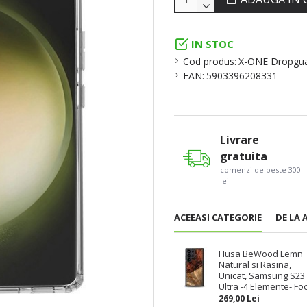
IN STOC
Cod produs:
X-ONE Dropguar
EAN:
5903396208331
Livrare
gratuita
comenzi de peste 300
lei
ACEEASI CATEGORIE
DE LA 
Husa BeWood Lemn
Natural si Rasina,
Unicat, Samsung S23
Ultra -4 Elemente- Fo
269,00 Lei