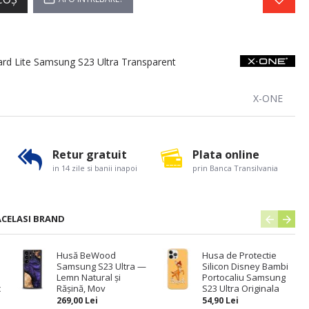
d Lite Samsung S23 Ultra Transparent
X-ONE
Retur gratuit
Plata online
in 14 zile si banii inapoi
prin Banca Transilvania
ACELASI BRAND
Husă BeWood
Husa de Protectie
Samsung S23 Ultra —
Silicon Disney Bambi
Lemn Natural și
Portocaliu Samsung
c
Rășină, Mov
S23 Ultra Originala
269,00 Lei
54,90 Lei