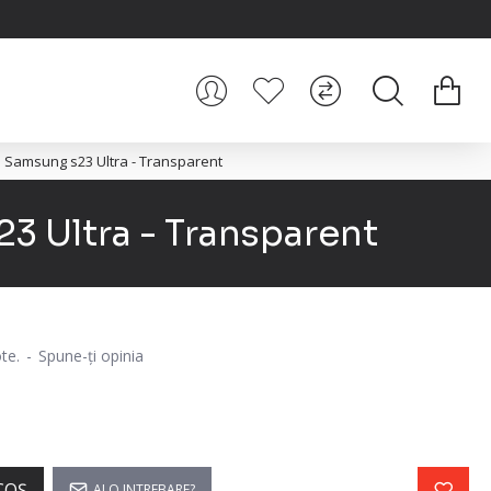
e Samsung s23 Ultra - Transparent
3 Ultra - Transparent
te.
-
Spune-ţi opinia
COŞ
AI O INTREBARE?