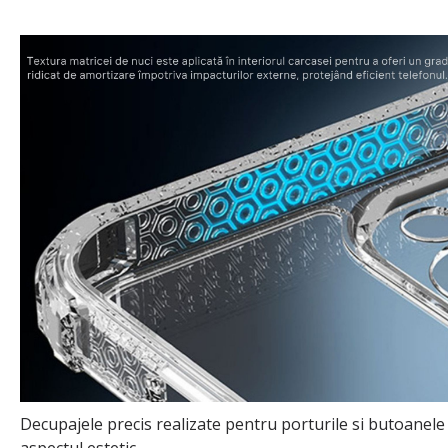
Decupajele precis realizate pentru porturile si butoanele 
aspectul estetic.