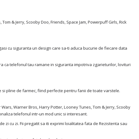
 Tom & Jerry, Scooby Doo, Friends, Space Jam, Powerpuff Girls, Rick
ei gasi cu siguranta un design care sa-ti aduca bucurie de fiecare data
ura ca telefonul tau ramane in siguranta impotriva zgarieturilor, lovituri
i pline de farmec, fiind perfecte pentru fanii de toate varstele.
tar Wars, Warner Bros, Harry Potter, Looney Tunes, Tom & Jerry, Scooby
naliza telefonul intr-un mod unic si interesant.
 zi cu zi. Fii pregatit sa iti exprimi loialitatea fata de Rezistenta sau