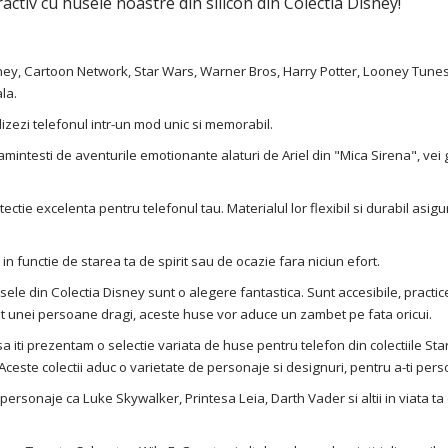
activ cu husele noastre din silicon din Colectia Disney!
ney, Cartoon Network, Star Wars, Warner Bros, Harry Potter, Looney Tunes,
la.
izezi telefonul intr-un mod unic si memorabil.
ti amintesti de aventurile emotionante alaturi de Ariel din "Mica Sirena", v
ectie excelenta pentru telefonul tau. Materialul lor flexibil si durabil asig
in functie de starea ta de spirit sau de ocazie fara niciun efort.
e din Colectia Disney sunt o alegere fantastica. Sunt accesibile, practice s
ptat unei persoane dragi, aceste huse vor aduce un zambet pe fata oricui.
 iti prezentam o selectie variata de huse pentru telefon din colectiile S
Aceste colectii aduc o varietate de personaje si designuri, pentru a-ti perso
ersonaje ca Luke Skywalker, Printesa Leia, Darth Vader si altii in viata ta de