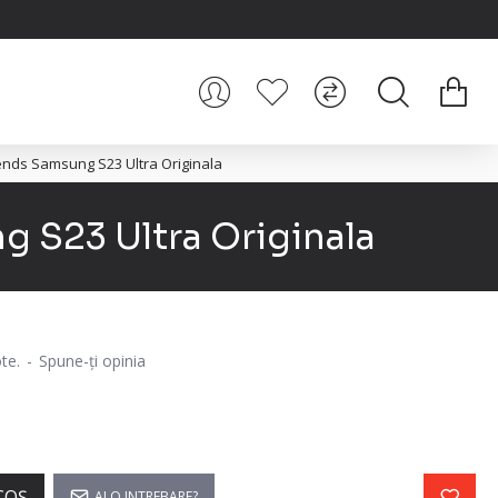
iends Samsung S23 Ultra Originala
g S23 Ultra Originala
te.
-
Spune-ţi opinia
COŞ
AI O INTREBARE?