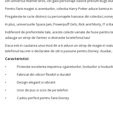
Din universul Warner Bros, vei gasi personaje clasice precum Bugs Bunny
Pentru fanii magiei si aventurilor, colectia Harry Potter aduce lumina in 
Pregateste-te sa te distrezi cu personajele haioase din colectia Looney
In plus, universurile Space Jam, Powerpuff Girls, Rick and Morty, IT si 
Indiferent de preferintele tale, aceste colectii variate de huse pentru te
adauga un strop de farmec si distractie la telefonul tau!
Daca esti in cautarea unui mod de a-ti aduce un strop de magie in viata
telefonul tau intr-o declaratie de stil si pasiune pentru Disney. Asada
Caracteristici:
• Protectie excelenta impotriva zgarieturilor, loviturilor si lovituril
• Fabricat din silicon flexibil si durabil
• Design elegant si vibrant
• Usor de pus si scos de pe telefon
• Cadou perfect pentru fanii Disney