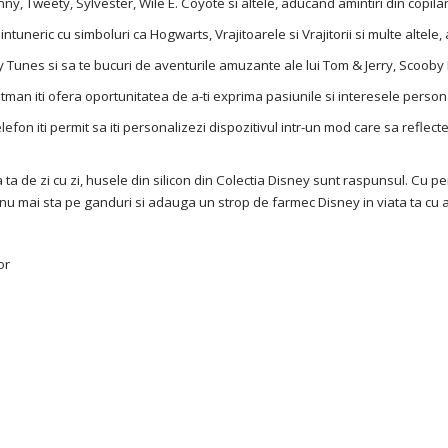
, Tweety, Sylvester, Wile E. Coyote si altele, aducand amintiri din copilari
intuneric cu simboluri ca Hogwarts, Vrajitoarele si Vrajitorii si multe altel
 Tunes si sa te bucuri de aventurile amuzante ale lui Tom & Jerry, Scooby 
Batman iti ofera oportunitatea de a-ti exprima pasiunile si interesele perso
lefon iti permit sa iti personalizezi dispozitivul intr-un mod care sa reflect
 ta de zi cu zi, husele din silicon din Colectia Disney sunt raspunsul. Cu 
r, nu mai sta pe ganduri si adauga un strop de farmec Disney in viata ta cu 
or