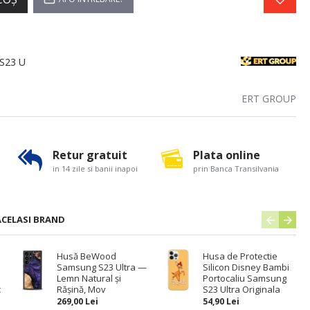
 S23 U
ERT GROUP
Retur gratuit
Plata online
in 14 zile si banii inapoi
prin Banca Transilvania
ACELASI BRAND
Husă BeWood
Husa de Protectie
Samsung S23 Ultra —
Silicon Disney Bambi
Lemn Natural și
Portocaliu Samsung
c
Rășină, Mov
S23 Ultra Originala
269,00 Lei
54,90 Lei