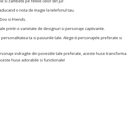
e si zambete pe fetele celor din jur.
e, aducand o nota de magie la telefonul tau.
Doo si Friends.
nale printr-o varietate de designuri si personaje captivante.
e personalitatea ta si pasiunile tale. Alege-ti personajele preferate si
personaje indragite din povestile tale preferate, aceste huse transforma
aceste huse adorabile si functionale!