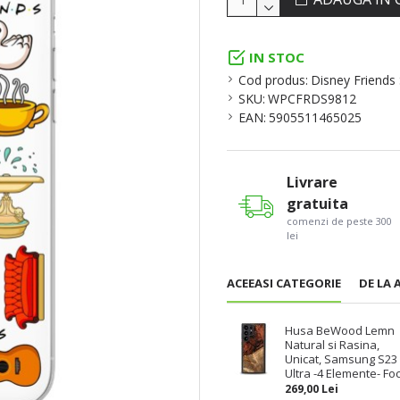
IN STOC
Cod produs:
Disney Friends
SKU:
WPCFRDS9812
EAN:
5905511465025
Livrare
gratuita
comenzi de peste 300
lei
ACEEASI CATEGORIE
DE LA 
Husa BeWood Lemn
Natural si Rasina,
Unicat, Samsung S23
Ultra -4 Elemente- Fo
269,00 Lei