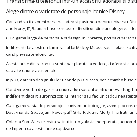
Transforma-ti telefonul intr-un accesoriu adorabil si distr
Alege dintre o varietate de personaje iconice Disney.
Cautand sa-ti exprimi personalitatea si pasiunea pentru universul Dis
and Morty, IT, Batman husele noastre din silicon din sunt alegerea idea
Cu o gama larga de personaje si designuri vibrante, poti sa-ti personal
Indiferent daca esti un fan inrait al lui Mickey Mouse sau iti place sa i
cand privesti telefonul tau.
Aceste huse din silicon nu sunt doar placute la vedere, ci ofera si o prot
sau alte daune accidentale.
In plus, datorita designului lor usor de pus si scos, poti schimba husele 
Cand vine vorba de gasirea unui cadou special pentru cineva drag, husel
Indiferent daca iti surprinzi copilul interior sau faci un cadou neaste
Cu o gama vasta de personaje si universuri indragite, avem placerea sa
Doo, Friends, Space Jam, Powerpuff Girls, Rick and Morty, IT si Batman. 
Colectia Star Wars te invita sa intri intr-o galaxie indepartata, aducand p
de Imperiu cu aceste huse captivante.