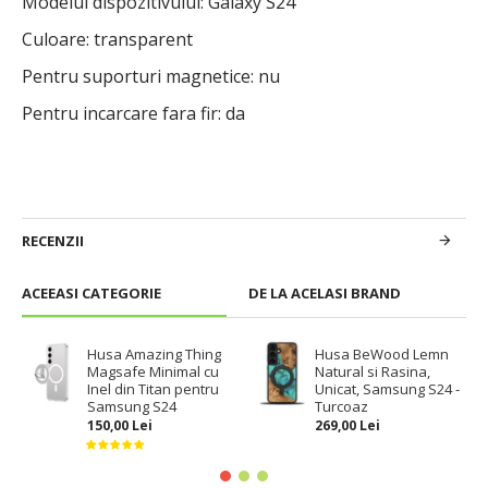
Modelul dispozitivului: Galaxy S24
Culoare: transparent
Pentru suporturi magnetice: nu
Pentru incarcare fara fir: da
RECENZII
ACEEASI CATEGORIE
DE LA ACELASI BRAND
Husa Amazing Thing
Husa BeWood Lemn
Magsafe Minimal cu
Natural si Rasina,
Inel din Titan pentru
Unicat, Samsung S24 -
Samsung S24
Turcoaz
150,00 Lei
269,00 Lei