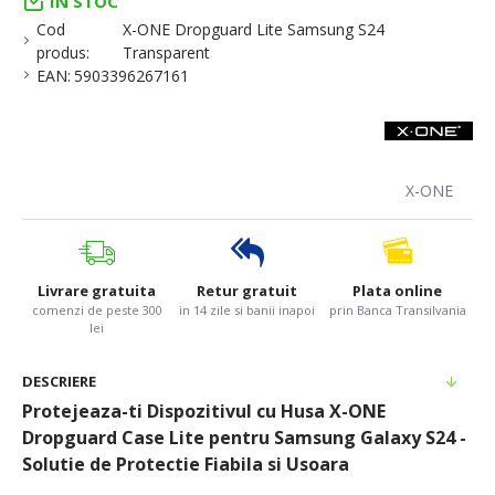
IN STOC
Cod
X-ONE Dropguard Lite Samsung S24
produs:
Transparent
EAN:
5903396267161
X-ONE
Livrare gratuita
Retur gratuit
Plata online
comenzi de peste 300
in 14 zile si banii inapoi
prin Banca Transilvania
lei
DESCRIERE
Protejeaza-ti Dispozitivul cu Husa X-ONE
Dropguard Case Lite pentru Samsung Galaxy S24 -
Solutie de Protectie Fiabila si Usoara