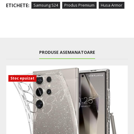
ETICHETE:
Samsung S24
Produs Premium
Husa Armor
PRODUSE ASEMANATOARE
Stoc epuizat