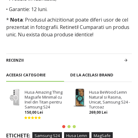
• Garantie: 12 luni.
*
Nota
: Produsul achizitionat poate diferi usor de cel
prezentat in fotografii. Retineti! Cumparati un produs
unic.
Nu exista doua produse identice!
RECENZII
ACEEASI CATEGORIE
DE LA ACELASI BRAND
Husa Amazing Thing
Husa BeWood Lemn
Magsafe Minimal cu
Natural si Rasina,
Inel din Titan pentru
Unicat, Samsung S24 -
Samsung S24
Turcoaz
150,00 Lei
269,00 Lei
ETICHETE:
Samsung S24
Husa Lemn
MagSafe