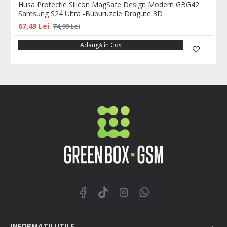
Husa Protectie Silicon MagSafe Design Modern GBG42
Samsung S24 Ultra -Buburuzele Dragute 3D
67,49 Lei
74,99 Lei
Adaugă în Coş
INFORMATII UTILE