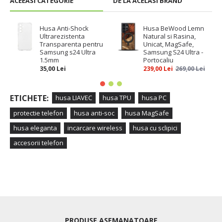
ACEEASI CATEGORIE
DE LA ACELASI BRAND
Husa Anti-Shock
Husa BeWood Lemn
Ultrarezistenta
Natural si Rasina,
Transparenta pentru
Unicat, MagSafe,
Samsung s24 Ultra
Samsung S24 Ultra -
1.5mm
Portocaliu
35,00 Lei
239,00 Lei
269,00 Lei
ETICHETE:
husa LIAVEC
husa TPU
husa PC
protectie telefon
husa anti-soc
husa MagSafe
husa eleganta
incarcare wireless
husa cu sclipici
accesorii telefon
PRODUSE ASEMANATOARE