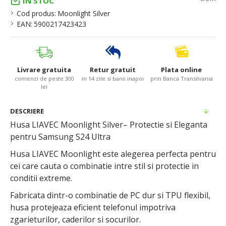
IN STOC
Cod produs:
Moonlight Silver
EAN:
5900217423423
Livrare gratuita
Retur gratuit
Plata online
comenzi de peste 300
in 14 zile si banii inapoi
prin Banca Transilvania
lei
DESCRIERE
Husa LIAVEC Moonlight Silver– Protectie si Eleganta
pentru Samsung S24 Ultra
Husa LIAVEC Moonlight este alegerea perfecta pentru
cei care cauta o combinatie intre stil si protectie in
conditii extreme.
Fabricata dintr-o combinatie de PC dur si TPU flexibil,
husa protejeaza eficient telefonul impotriva
zgarieturilor, caderilor si socurilor.