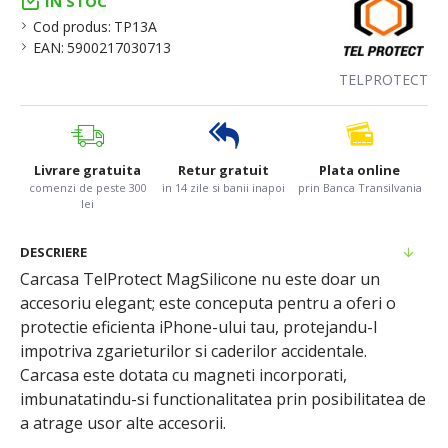
IN STOC
Cod produs:
TP13A
EAN:
5900217030713
TELPROTECT
Livrare gratuita
Retur gratuit
Plata online
comenzi de peste 300
in 14 zile si banii inapoi
prin Banca Transilvania
lei
DESCRIERE
Carcasa TelProtect MagSilicone nu este doar un
accesoriu elegant; este conceputa pentru a oferi o
protectie eficienta iPhone-ului tau, protejandu-l
impotriva zgarieturilor si caderilor accidentale.
Carcasa este dotata cu magneti incorporati,
imbunatatindu-si functionalitatea prin posibilitatea de
a atrage usor alte accesorii.